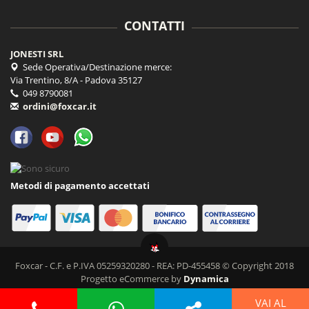
CONTATTI
JONESTI SRL
Sede Operativa/Destinazione merce:
Via Trentino, 8/A - Padova 35127
049 8790081
ordini@foxcar.it
Metodi di pagamento accettati
Foxcar - C.F. e P.IVA 05259320280 - REA: PD-455458 © Copyright 2018
Progetto eCommerce by
Dynamica
VAI AL