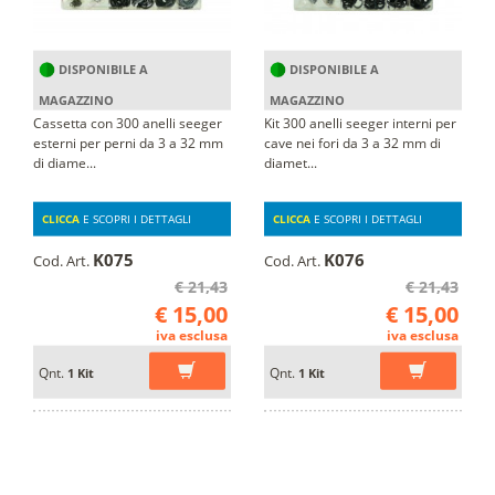
DISPONIBILE A
DISPONIBILE A
MAGAZZINO
MAGAZZINO
Cassetta con 300 anelli seeger
Kit 300 anelli seeger interni per
esterni per perni da 3 a 32 mm
cave nei fori da 3 a 32 mm di
di diame...
diamet...
CLICCA
E SCOPRI I DETTAGLI
CLICCA
E SCOPRI I DETTAGLI
K075
K076
Cod. Art.
Cod. Art.
€ 21,43
€ 21,43
€ 15,00
€ 15,00
iva esclusa
iva esclusa
Qnt.
Qnt.
1 Kit
1 Kit