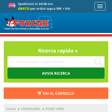
Spedizioni in 24/48 ore
Toggle
GRATIS
per ordini sopra 99€ + IVA
navigati
Ricerca rapida »
AVVIA RICERCA
VAI AL CARRELLO
Home
UTENSILERIA
PINZE VARIE