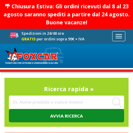
🌴 Chiusura Estiva: Gli ordini ricevuti dal 8 al 23
agosto saranno spediti a partire dal 24 agosto.
Buone vacanze!
Spedizioni in 24/48 ore
Toggle
GRATIS
per ordini sopra 99€ + IVA
navigati
Ricerca rapida »
AVVIA RICERCA