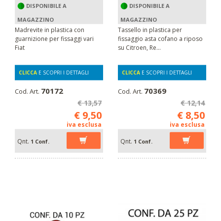
DISPONIBILE A
DISPONIBILE A
MAGAZZINO
MAGAZZINO
Madrevite in plastica con
Tassello in plastica per
guarnizione per fissaggi vari
fissaggio asta cofano a riposo
Fiat
su Citroen, Re...
CLICCA
E SCOPRI I DETTAGLI
CLICCA
E SCOPRI I DETTAGLI
70172
70369
Cod. Art.
Cod. Art.
€ 13,57
€ 12,14
€ 9,50
€ 8,50
iva esclusa
iva esclusa
Qnt.
Qnt.
1 Conf.
1 Conf.