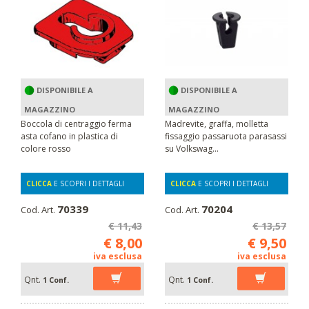
DISPONIBILE A
DISPONIBILE A
MAGAZZINO
MAGAZZINO
Boccola di centraggio ferma
Madrevite, graffa, molletta
asta cofano in plastica di
fissaggio passaruota parasassi
colore rosso
su Volkswag...
CLICCA
E SCOPRI I DETTAGLI
CLICCA
E SCOPRI I DETTAGLI
70339
70204
Cod. Art.
Cod. Art.
€ 11,43
€ 13,57
€ 8,00
€ 9,50
iva esclusa
iva esclusa
Qnt.
Qnt.
1 Conf.
1 Conf.