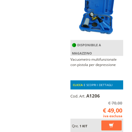
DISPONIBILE A
MAGAZZINO
Vacuometro multifunzionale
con pistola per depressione
CLICCA
E SCOPRI I DETTAGLI
A1206
Cod. Art.
€ 70,00
€ 49,00
iva esclusa
Qnt.
1 KIT