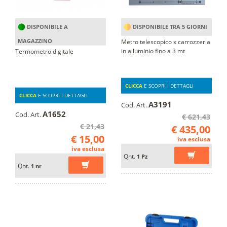
DISPONIBILE A
DISPONIBILE TRA 5 GIORNI
MAGAZZINO
Metro telescopico x carrozzeria
in alluminio fino a 3 mt
Termometro digitale
CLICCA
E SCOPRI I DETTAGLI
CLICCA
E SCOPRI I DETTAGLI
A3191
Cod. Art.
A1652
Cod. Art.
€ 621,43
€ 21,43
€ 435,00
€ 15,00
iva esclusa
iva esclusa
Qnt.
1 Pz
Qnt.
1 nr