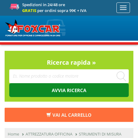
Spedizioni in 24/48 ore
Toggle
GRATIS
per ordini sopra 99€ + IVA
navigati
Ricerca rapida »
AVVIA RICERCA
VAI AL CARRELLO
Home
ATTREZZATURA OFFICINA
STRUMENTI DI MISURA