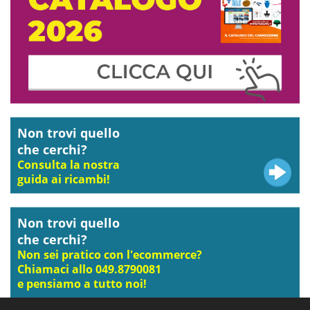
Non trovi quello
che cerchi?
Consulta la nostra
guida ai ricambi!
Non trovi quello
che cerchi?
Non sei pratico con l'ecommerce?
Chiamaci allo 049.8790081
e pensiamo a tutto noi!