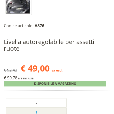
Codice articolo:
A876
Livella autoregolabile per assetti
ruote
€ 49,00
€ 92,43
iva escl.
€ 59,78
iva inclusa
DISPONIBILE A MAGAZZINO