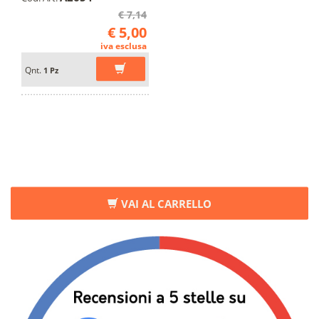
€ 7,14
€ 5,00
iva esclusa
Qnt.
1 Pz
VAI AL CARRELLO