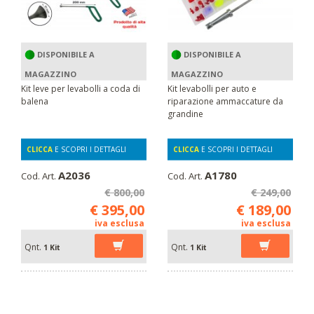
DISPONIBILE A
DISPONIBILE A
MAGAZZINO
MAGAZZINO
Kit leve per levabolli a coda di
Kit levabolli per auto e
balena
riparazione ammaccature da
grandine
CLICCA
E SCOPRI I DETTAGLI
CLICCA
E SCOPRI I DETTAGLI
A2036
A1780
Cod. Art.
Cod. Art.
€ 800,00
€ 249,00
€ 395,00
€ 189,00
iva esclusa
iva esclusa
Qnt.
Qnt.
1 Kit
1 Kit