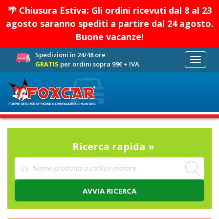
🌴 Chiusura Estiva: Gli ordini ricevuti dal 8 al 23
agosto saranno spediti a partire dal 24 agosto.
Buone vacanze!
Spedizioni in 24/48 ore
Toggle
GRATIS
per ordini sopra 99€ + IVA
navigati
Ricerca rapida »
AVVIA RICERCA