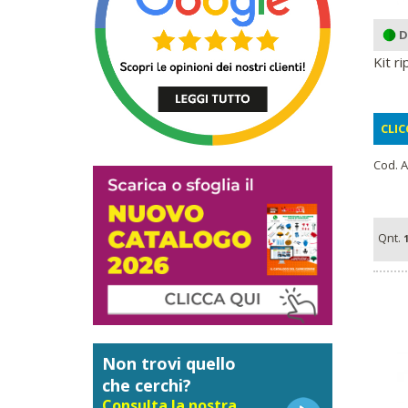
D
Kit r
CLIC
Cod. A
Qnt.
1
Non trovi quello
che cerchi?
Consulta la nostra