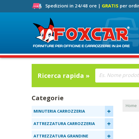
Spedizioni in 24/48 ore |
GRATIS
per ordin
Ricerca rapida »
Categorie
Home
+
MINUTERIA CARROZZERIA
+
ATTREZZATURA CARROZZERIA
+
ATTREZZATURA GRANDINE