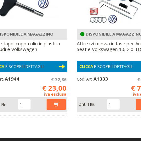
ISPONIBILE A MAGAZZINO
DISPONIBILE A MAGAZZIN
e tappi coppa olio in plastica
Attrezzi messa in fase per Au
udi e Volkswagen
Seat e Volkswagen 1.6 2.0 TD
CA
E SCOPRI I DETTAGLI
CLICCA
E SCOPRI I DETTAGLI
A1944
A1333
rt.
Cod. Art.
€ 32,86
€
€ 23,00
€ 
iva esclusa
iva
Qnt.
1 Nr
1 Kit