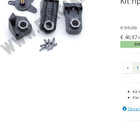
Kit r
€ 55,00
€ 46,97
i
DI
Kit
Per
Clicca 