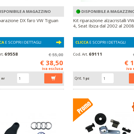
ISPONIBILE A MAGAZZINO
DISPONIBILE A MAGAZZIN
iparazione DX faro VW Tiguan
Kit riparazione alzacristalli V
4, Seat Ibiza dal 2002 al 2008
CA
E SCOPRI I DETTAGLI
CLICCA
E SCOPRI I DETTAGLI
69558
69111
rt.
Cod. Art.
€ 55,00
€ 38,50
€ 
iva esclusa
iva
Qnt.
 nr
1 pz