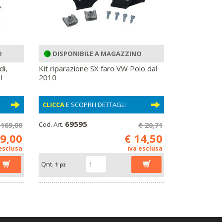
O
DISPONIBILE A MAGAZZINO
di,
Kit riparazione SX faro VW Polo dal
I
2010
CLICCA
E SCOPRI I DETTAGLI
69595
Cod. Art.
 169,00
€ 20,71
79,00
€ 14,50
 esclusa
iva esclusa
Qnt.
1 pz