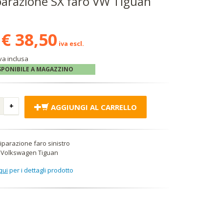
iparazione SX faro VW Tiguan
€ 38,50
iva escl.
va inclusa
SPONIBILE A MAGAZZINO
AGGIUNGI AL CARRELLO
 riparazione faro sinistro
 Volkswagen Tiguan
qui
per i dettagli prodotto