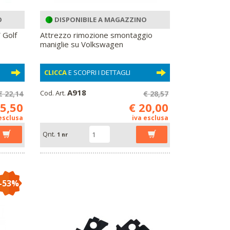
O
DISPONIBILE A MAGAZZINO
W Golf
Attrezzo rimozione smontaggio
maniglie su Volkswagen
CLICCA
E SCOPRI I DETTAGLI
A918
Cod. Art.
€ 22,14
€ 28,57
15,50
€ 20,00
 esclusa
iva esclusa
Qnt.
1 nr
-53%