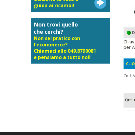
guida ai ricambi!
Non trovi quello
che cerchi?
D
Non sei pratico con
Chiav
l'ecommerce?
per A
Chiamaci allo 049.8790081
e pensiamo a tutto noi!
CLIC
Cod. A
Qnt.