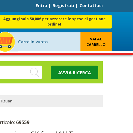
Entra
|
Registrati
|
Contattaci
Aggiungi solo 50,00€ per azzerare le spese di gestione
ordine!
VAI AL
Carrello vuoto
CARRELLO
AVVIA RICERCA
 Tiguan
rticolo:
69559