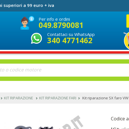
i superiori a 99 euro + iva
Per info e ordini
049.8790081
Contattaci su WhatsApp
340 4771462
KIT RIPARAZIONE
KIT RIPARAZIONE FARI
Kit riparazione SX faro VW
Codice a