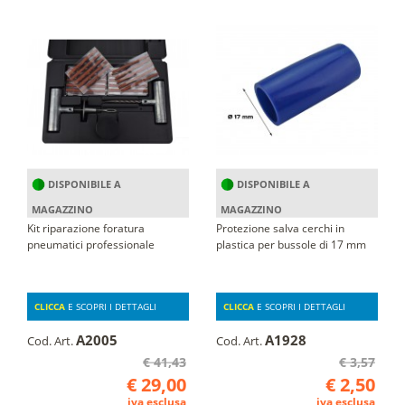
DISPONIBILE A
DISPONIBILE A
MAGAZZINO
MAGAZZINO
Kit riparazione foratura
Protezione salva cerchi in
pneumatici professionale
plastica per bussole di 17 mm
CLICCA
E SCOPRI I DETTAGLI
CLICCA
E SCOPRI I DETTAGLI
A2005
A1928
Cod. Art.
Cod. Art.
€ 41,43
€ 3,57
€ 29,00
€ 2,50
iva esclusa
iva esclusa