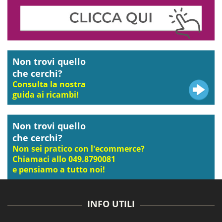
Non trovi quello
che cerchi?
Consulta la nostra
guida ai ricambi!
Non trovi quello
che cerchi?
Non sei pratico con l'ecommerce?
Chiamaci allo 049.8790081
e pensiamo a tutto noi!
INFO UTILI