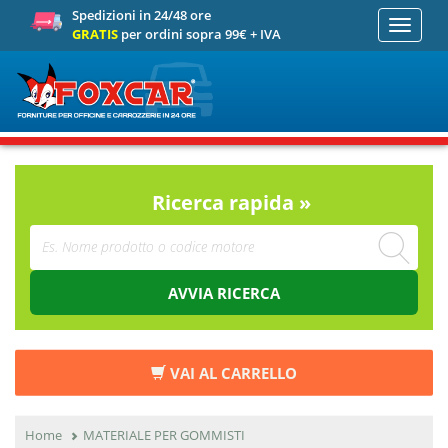
Spedizioni in 24/48 ore
Toggle
GRATIS
per ordini sopra 99€ + IVA
navigati
Ricerca rapida »
AVVIA RICERCA
VAI AL CARRELLO
Home
MATERIALE PER GOMMISTI