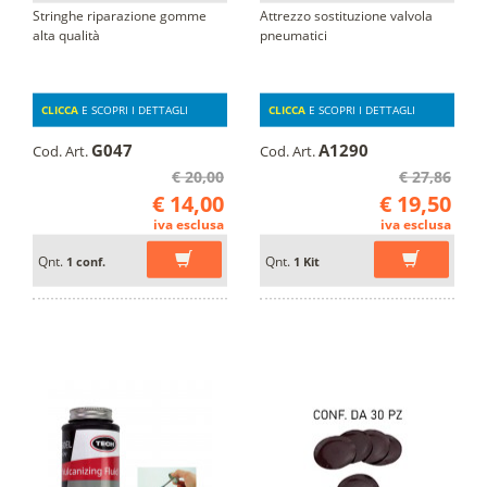
Stringhe riparazione gomme
Attrezzo sostituzione valvola
alta qualità
pneumatici
CLICCA
E SCOPRI I DETTAGLI
CLICCA
E SCOPRI I DETTAGLI
G047
A1290
Cod. Art.
Cod. Art.
€ 20,00
€ 27,86
€ 14,00
€ 19,50
iva esclusa
iva esclusa
Qnt.
Qnt.
1 conf.
1 Kit