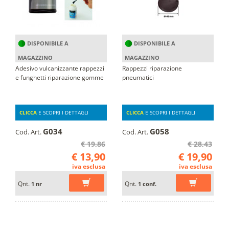
DISPONIBILE A
DISPONIBILE A
MAGAZZINO
MAGAZZINO
Adesivo vulcanizzante rappezzi
Rappezzi riparazione
e funghetti riparazione gomme
pneumatici
CLICCA
E SCOPRI I DETTAGLI
CLICCA
E SCOPRI I DETTAGLI
G034
G058
Cod. Art.
Cod. Art.
€ 19,86
€ 28,43
€ 13,90
€ 19,90
iva esclusa
iva esclusa
Qnt.
Qnt.
1 nr
1 conf.