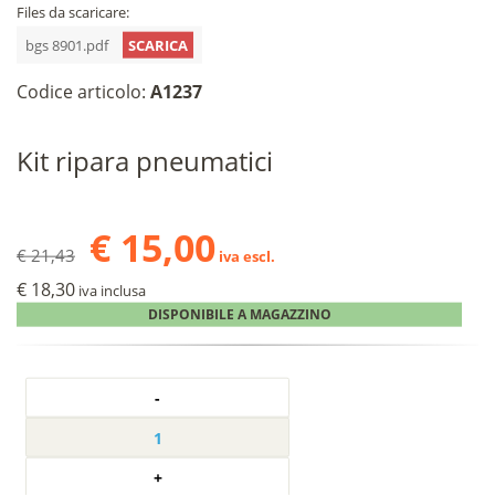
Files da scaricare:
bgs 8901.pdf
SCARICA
Codice articolo:
A1237
Kit ripara pneumatici
€ 15,00
€ 21,43
iva escl.
€ 18,30
iva inclusa
DISPONIBILE A MAGAZZINO