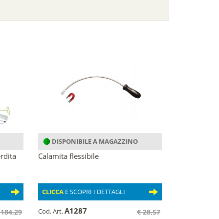
DISPONIBILE A MAGAZZINO
rdita
Calamita flessibile
CLICCA
E SCOPRI I DETTAGLI
A1287
Cod. Art.
 184,29
€ 28,57