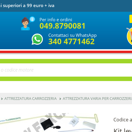
i superiori a 99 euro + iva
Per info e ordini
049.8790081
Contattaci su WhatsApp
340 4771462
ATTREZZATURA CARROZZERIA
ATTREZZATURA VARIA PER CARROZZERI
Codice a
Kit l