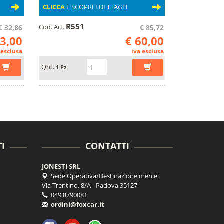
CLICCA
E SCOPRI I DETTAGLI
R551
Cod. Art.
€ 32,86
€ 85,72
23,00
€ 60,00
 esclusa
iva esclusa
Qnt.
1 Pz
I
CONTATTI
JONESTI SRL
Sede Operativa/Destinazione merce:
Via Trentino, 8/A - Padova 35127
049 8790081
ordini@foxcar.it