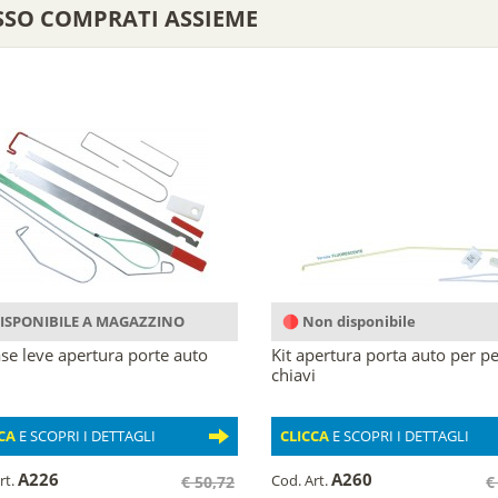
SSO COMPRATI ASSIEME
ISPONIBILE A MAGAZZINO
Non disponibile
ase leve apertura porte auto
Kit apertura porta auto per pe
chiavi
CA
E SCOPRI I DETTAGLI
CLICCA
E SCOPRI I DETTAGLI
A226
A260
rt.
Cod. Art.
€ 50,72
€