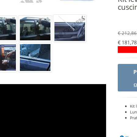
cusci
€ 212,86
€ 181,78
P
C
Kit
Lun
Prat