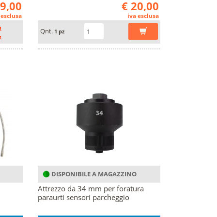
29,00
€ 20,00
 esclusa
iva esclusa
e
Qnt.
1 pz
«
DISPONIBILE A MAGAZZINO
Attrezzo da 34 mm per foratura
paraurti sensori parcheggio