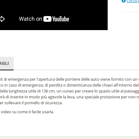
Clicca 
AGLI
t di emergenza per l'apertura delle portiere delle auto viene fornito con un c
o in caso di emergenza, di perdita o dimenticanza delle chiavi all'interno del
della lunghezza utile di 136 cm, un cuneo per creare lo spazio utile al passag
à di inserire in modo più agevole la leva, una speciale protezione per non rov
per sollevare il pomello di sicurezza.
 video su come è facile usarla.