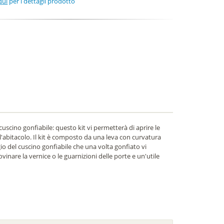
qui
per i dettagli prodotto
uscino gonfiabile: questo kit vi permetterà di aprire le
l'abitacolo. Il kit è composto da una leva con curvatura
gio del cuscino gonfiabile che una volta gonfiato vi
inare la vernice o le guarnizioni delle porte e un'utile