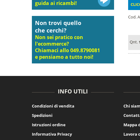
guida ai ricambi!
CLIC
Cod. A
Non trovi quello
che cerchi?
Non sei pratico con
Qnt.
l'ecommerce?
Chiamaci allo 049.8790081
e pensiamo a tutto noi!
INFO UTILI
Condizioni di vendita
Chi sia
Spedizioni
Contatt
Istruzioni ordine
Mappa d
Informativa Privacy
Lavora 