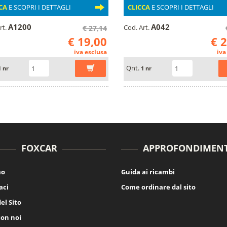
CA
E SCOPRI I DETTAGLI
CLICCA
E SCOPRI I DETTAGLI
A1200
A042
rt.
Cod. Art.
€ 27,14
€ 19,00
€ 
iva esclusa
iva
Qnt.
1 nr
1 nr
FOXCAR
APPROFONDIMENT
mo
Guida ai ricambi
aci
Come ordinare dal sito
el Sito
con noi