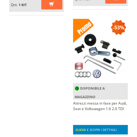
Qnt.
1 KIT
-53%
DISPONIBILE A
MAGAZZINO
Attrezzi messa in fase per Audi,
Seat e Volkswagen 1.6 2.0 TDI
CLICCA
E SCOPRI I DETTAGLI