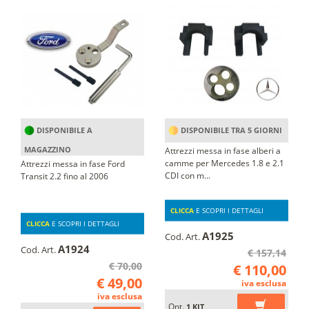
DISPONIBILE A
DISPONIBILE TRA 5 GIORNI
MAGAZZINO
Attrezzi messa in fase alberi a
camme per Mercedes 1.8 e 2.1
Attrezzi messa in fase Ford
CDI con m...
Transit 2.2 fino al 2006
CLICCA
E SCOPRI I DETTAGLI
CLICCA
E SCOPRI I DETTAGLI
A1925
Cod. Art.
A1924
Cod. Art.
€ 157,14
€ 70,00
€ 110,00
€ 49,00
iva esclusa
iva esclusa
Qnt.
1 KIT