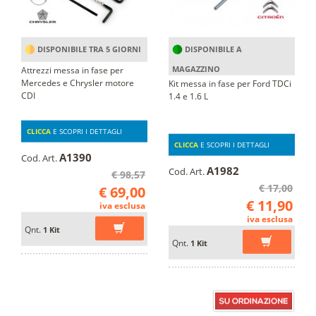
DISPONIBILE TRA 5 GIORNI
DISPONIBILE A
MAGAZZINO
Attrezzi messa in fase per
Mercedes e Chrysler motore
Kit messa in fase per Ford TDCi
CDI
1.4 e 1.6 L
CLICCA
E SCOPRI I DETTAGLI
CLICCA
E SCOPRI I DETTAGLI
A1390
Cod. Art.
A1982
Cod. Art.
€ 98,57
€ 17,00
€ 69,00
€ 11,90
iva esclusa
iva esclusa
Qnt.
1 Kit
Qnt.
1 Kit