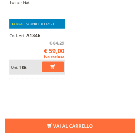
Twinair Fiat
CLICCA
E SCOPRI I DETTAGLI
A1346
Cod. Art.
€ 84,29
€ 59,00
iva esclusa
Qnt.
1 Kit
VAI AL CARRELLO