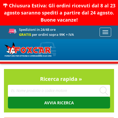
🌴 Chiusura Estiva: Gli ordini ricevuti dal 8 al 23
agosto saranno spediti a partire dal 24 agosto.
Buone vacanze!
Spedizioni in 24/48 ore
Toggle
GRATIS
per ordini sopra 99€ + IVA
navigati
Ricerca rapida »
AVVIA RICERCA