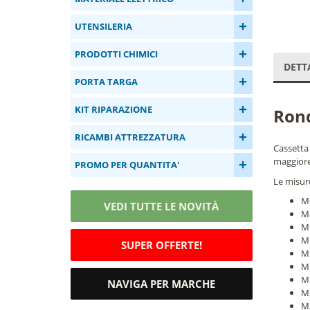
+
UTENSILERIA
+
PRODOTTI CHIMICI
DETT
+
PORTA TARGA
+
KIT RIPARAZIONE
Rond
+
RICAMBI ATTREZZATURA
Cassetta 
+
maggiore 
PROMO PER QUANTITA'
Le misur
M6
VEDI TUTTE LE NOVITÀ
M8
M1
M1
SUPER OFFERTE!
M1
M1
M1
NAVIGA PER MARCHE
M2
M2