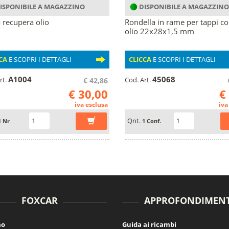
ISPONIBILE A MAGAZZINO
DISPONIBILE A MAGAZZINO
 recupera olio
Rondella in rame per tappi c
olio 22x28x1,5 mm
CA
E SCOPRI I DETTAGLI
CLICCA
E SCOPRI I DETTAGLI
A1004
45068
rt.
Cod. Art.
€ 42,86
€ 30,00
€
iva esclusa
iva
Qnt.
1 Nr
1 Conf.
FOXCAR
APPROFONDIMENT
mo
Guida ai ricambi