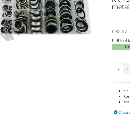
metal
€ 35,57
€ 30,38
i
DI
Kit
Ron
Mis
Clicca 