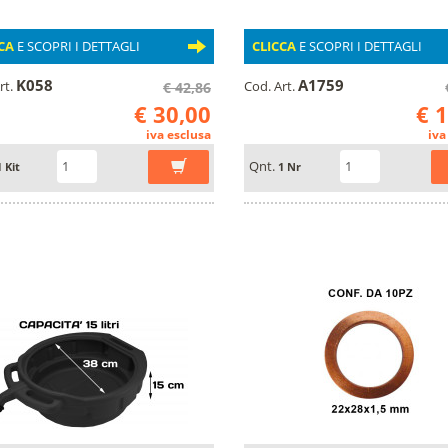
CA
E SCOPRI I DETTAGLI
CLICCA
E SCOPRI I DETTAGLI
K058
A1759
rt.
Cod. Art.
€ 42,86
€ 30,00
€ 
iva esclusa
iva
Qnt.
1 Kit
1 Nr