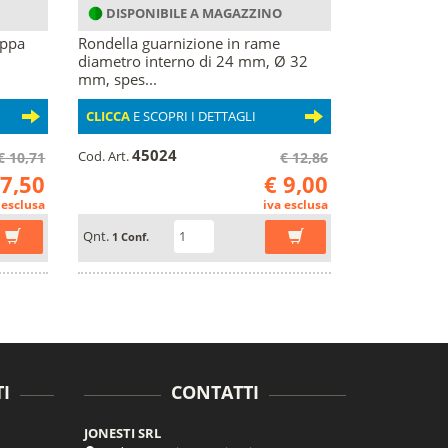
DISPONIBILE A MAGAZZINO
oppa
Rondella guarnizione in rame
diametro interno di 24 mm, Ø 32
mm, spes...
CLICCA
E SCOPRI I DETTAGLI
45024
Cod. Art.
€ 10,71
€ 12,86
 7,50
€ 9,00
 esclusa
iva esclusa
Qnt.
1 Conf.
I
CONTATTI
JONESTI SRL