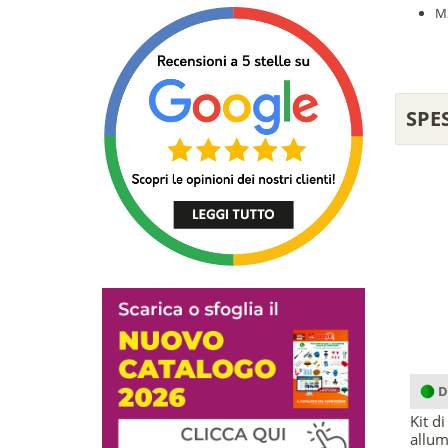
M2
SPE
D
Kit d
allum