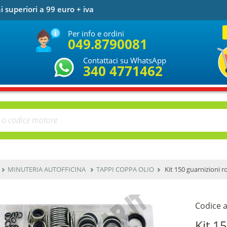
i superiori a 99 euro + iva
Per info e ordini
049.8790081
Contattaci su WhatsApp
340 4771462
MINUTERIA AUTOFFICINA
TAPPI COPPA OLIO
Kit 150 guarnizioni 
Codice a
Kit 1