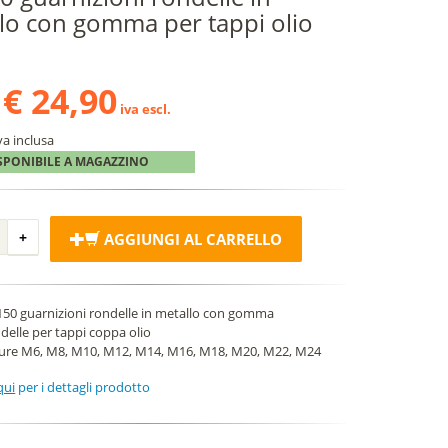
lo con gomma per tappi olio
€ 24,90
iva escl.
va inclusa
SPONIBILE A MAGAZZINO
AGGIUNGI AL CARRELLO
 150 guarnizioni rondelle in metallo con gomma
delle per tappi coppa olio
ure M6, M8, M10, M12, M14, M16, M18, M20, M22, M24
qui
per i dettagli prodotto