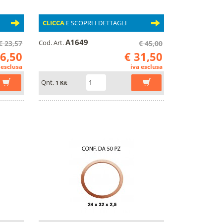
CLICCA
E SCOPRI I DETTAGLI
A1649
Cod. Art.
€ 23,57
€ 45,00
16,50
€ 31,50
 esclusa
iva esclusa
Qnt.
1 Kit