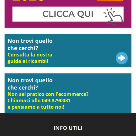
Non trovi quello
che cerchi?
Consulta la nostra
guida ai ricambi!
Non trovi quello
che cerchi?
Non sei pratico con l'ecommerce?
Chiamaci allo 049.8790081
e pensiamo a tutto noi!
INFO UTILI