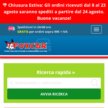
🌴 Chiusura Estiva: Gli ordini ricevuti dal 8 al 23
agosto saranno spediti a partire dal 24 agosto.
Buone vacanze!
Spedizioni in 24/48 ore
Toggle
GRATIS
per ordini sopra 99€ + IVA
navigati
Ricerca rapida »
AVVIA RICERCA