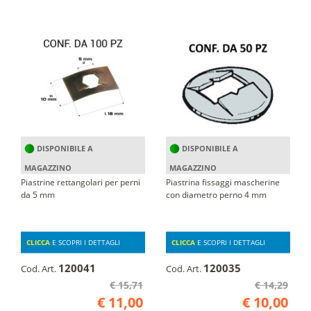
DISPONIBILE A
DISPONIBILE A
MAGAZZINO
MAGAZZINO
Piastrine rettangolari per perni
Piastrina fissaggi mascherine
da 5 mm
con diametro perno 4 mm
CLICCA
E SCOPRI I DETTAGLI
CLICCA
E SCOPRI I DETTAGLI
120041
120035
Cod. Art.
Cod. Art.
€ 15,71
€ 14,29
€ 11,00
€ 10,00