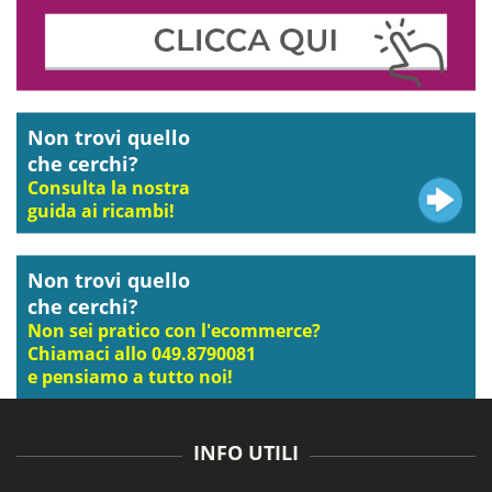
Non trovi quello
che cerchi?
Consulta la nostra
guida ai ricambi!
Non trovi quello
che cerchi?
Non sei pratico con l'ecommerce?
Chiamaci allo 049.8790081
e pensiamo a tutto noi!
INFO UTILI