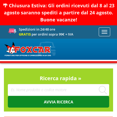
🌴 Chiusura Estiva: Gli ordini ricevuti dal 8 al 23
agosto saranno spediti a partire dal 24 agosto.
Buone vacanze!
Spedizioni in 24/48 ore
Toggle
GRATIS
per ordini sopra 99€ + IVA
navigati
Ricerca rapida »
AVVIA RICERCA