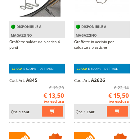
DISPONIBILE A
DISPONIBILE A
MAGAZZINO
MAGAZZINO
Graffette saldatura plastica 4
Graffette in acciaio per
punti
saldatura plastiche
CLICCA
E SCOPRI I DETTAGLI
CLICCA
E SCOPRI I DETTAGLI
A845
A2626
Cod. Art.
Cod. Art.
€ 19,29
€ 22,14
€ 13,50
€ 15,50
iva esclusa
iva esclusa
Qnt.
Qnt.
1 conf.
1 Conf.