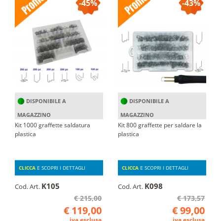
-45%
-43%
DISPONIBILE A
DISPONIBILE A
MAGAZZINO
MAGAZZINO
Kit 1000 graffette saldatura
Kit 800 graffette per saldare la
plastica
plastica
CLICCA
E SCOPRI I DETTAGLI
CLICCA
E SCOPRI I DETTAGLI
K105
K098
Cod. Art.
Cod. Art.
€ 215,00
€ 173,57
€ 119,00
€ 99,00
iva esclusa
iva esclusa