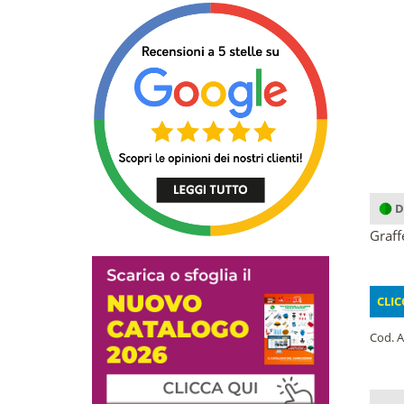
D
Graff
CLIC
Cod. A