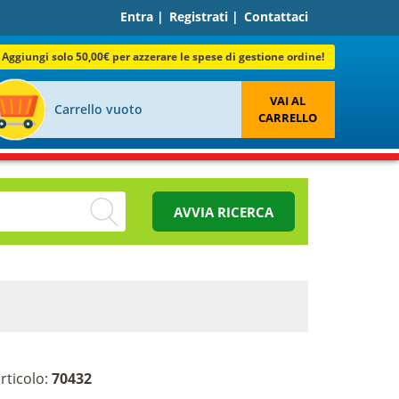
Entra
|
Registrati
|
Contattaci
Aggiungi solo 50,00€ per azzerare le spese di gestione ordine!
VAI AL
Carrello vuoto
CARRELLO
AVVIA RICERCA
rticolo:
70432