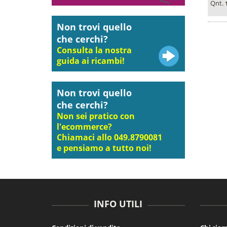
Qnt.
Non trovi quello
che cerchi?
Consulta la nostra
guida ai ricambi!
Non trovi quello
che cerchi?
Non sei pratico con
l'ecommerce?
Chiamaci allo 049.8790081
e pensiamo a tutto noi!
INFO UTILI