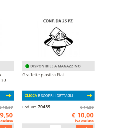
DISPONIBILE A MAGAZZINO
o
Graffette plastica Fiat
i su
CLICCA
E SCOPRI I DETTAGLI
70459
Cod. Art.
€ 13,57
€ 14,29
 9,50
€ 10,00
 esclusa
iva esclusa