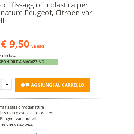
 di fissaggio in plastica per
ature Peugeot, Citroën vari
li
€ 9,50
iva escl.
va inclusa
SPONIBILE A MAGAZZINO
AGGIUNGI AL CARRELLO
ffa fissaggio modanature
izzata in plastica di colore nero
 Peugeot vari modelli
fezione da 25 pezzi