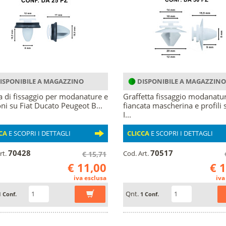
ISPONIBILE A MAGAZZINO
DISPONIBILE A MAGAZZINO
a di fissaggio per modanature e
Graffetta fissaggio modanatu
oni su Fiat Ducato Peugeot B...
fiancata mascherina e profili 
I...
CA
E SCOPRI I DETTAGLI
CLICCA
E SCOPRI I DETTAGLI
70428
70517
rt.
Cod. Art.
€ 15,71
€ 11,00
€ 
iva esclusa
iva
Qnt.
1 Conf.
1 Conf.