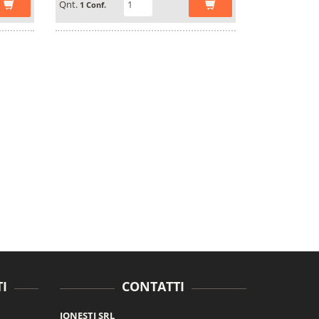
Qnt.
1 Conf.
I
CONTATTI
JONESTI SRL