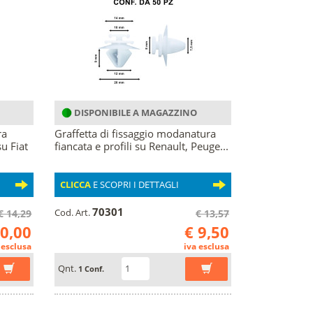
DISPONIBILE A MAGAZZINO
ra
Graffetta di fissaggio modanatura
su Fiat
fiancata e profili su Renault, Peuge...
CLICCA
E SCOPRI I DETTAGLI
70301
Cod. Art.
€ 14,29
€ 13,57
10,00
€ 9,50
 esclusa
iva esclusa
Qnt.
1 Conf.