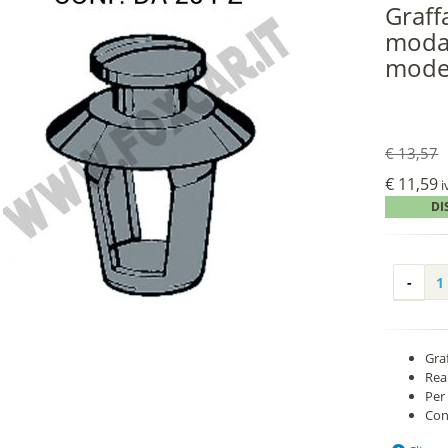
Graffa
modan
model
€ 13,57
€ 11,59
i
DI
Gra
Real
Per
Con