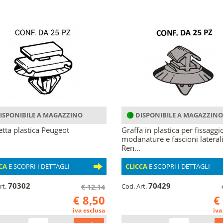
ISPONIBILE A MAGAZZINO
DISPONIBILE A MAGAZZINO
etta plastica Peugeot
Graffa in plastica per fissaggi
modanature e fascioni lateral
Ren...
CA
E SCOPRI I DETTAGLI
CLICCA
E SCOPRI I DETTAGLI
70302
70429
rt.
Cod. Art.
€ 12,14
€ 8,50
€
iva esclusa
iva