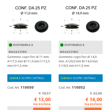
DISPONIBILE A
DISPONIBILE A
MAGAZZINO
MAGAZZINO
Gommino copri fori di 11 mm.
Gommino copri fori di 14,9
A=17,5 mm B=11,0 mm C=12,5
mm. A=20,0 mm B=14,9 mm
mm H=1,5 mm
C=18,5 mm H=1,5 mm
CLICCA
E SCOPRI I DETTAGLI
CLICCA
E SCOPRI I DETTAGLI
110050
110052
Cod. Art.
Cod. Art.
€ 18,57
€ 22,86
€ 13,00
€ 16,00
iva esclusa
iva esclusa