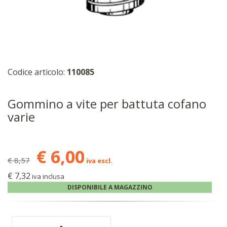
Codice articolo:
110085
Gommino a vite per battuta cofano
varie
€ 6,00
€ 8,57
iva escl.
€ 7,32
iva inclusa
DISPONIBILE A MAGAZZINO