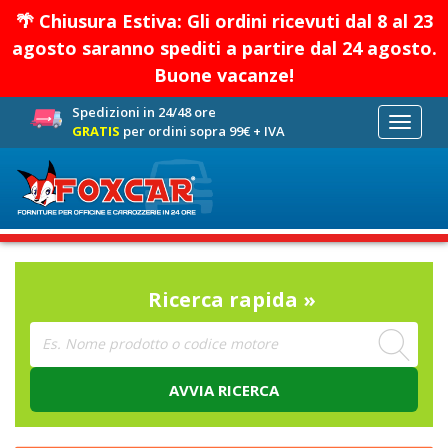
🌴 Chiusura Estiva: Gli ordini ricevuti dal 8 al 23
agosto saranno spediti a partire dal 24 agosto.
Buone vacanze!
Spedizioni in 24/48 ore
Toggle
GRATIS
per ordini sopra 99€ + IVA
navigati
Ricerca rapida »
AVVIA RICERCA