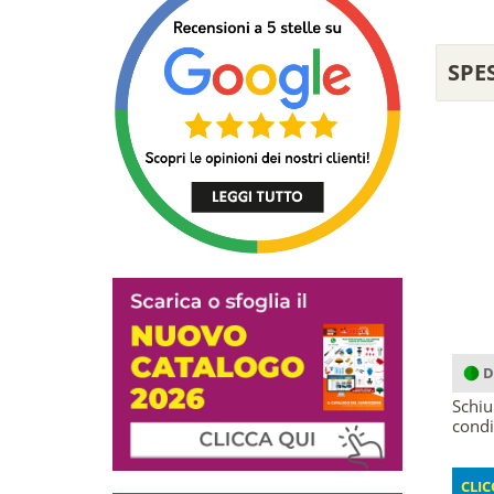
SPE
D
Schiu
condi
CLIC