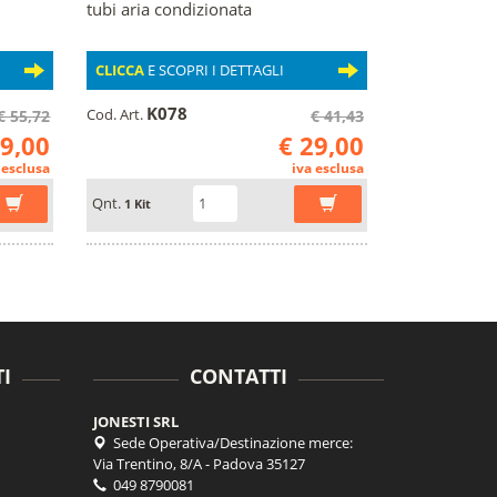
tubi aria condizionata
CLICCA
E SCOPRI I DETTAGLI
K078
Cod. Art.
€ 55,72
€ 41,43
39,00
€ 29,00
 esclusa
iva esclusa
Qnt.
1 Kit
I
CONTATTI
JONESTI SRL
Sede Operativa/Destinazione merce:
Via Trentino, 8/A - Padova 35127
049 8790081