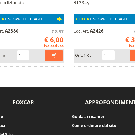
condizionata
R1234yf
CA
E SCOPRI I DETTAGLI
CLICCA
E SCOPRI I DETTAGLI
A2380
A2426
rt.
Cod. Art.
€ 8,57
€ 6,00
€ 
iva esclusa
iva
Qnt.
1 nr
1 Kit
FOXCAR
APPROFONDIMENT
mo
Guida ai ricambi
aci
Come ordinare dal sito
el Sito