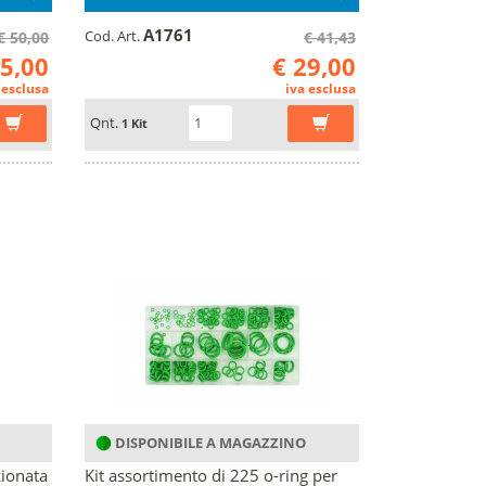
A1761
Cod. Art.
€ 50,00
€ 41,43
35,00
€ 29,00
 esclusa
iva esclusa
Qnt.
1 Kit
DISPONIBILE A MAGAZZINO
zionata
Kit assortimento di 225 o-ring per