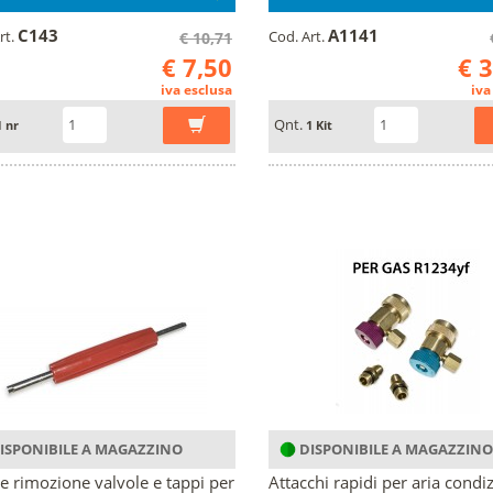
C143
A1141
rt.
Cod. Art.
€ 10,71
€ 7,50
€ 
iva esclusa
iva
Qnt.
1 nr
1 Kit
ISPONIBILE A MAGAZZINO
DISPONIBILE A MAGAZZINO
e rimozione valvole e tappi per
Attacchi rapidi per aria condi