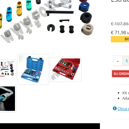
€ 107,86
€ 71,98
i
DI
Kit 
Adat
Clicca 