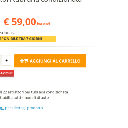
€ 59,00
iva escl.
va inclusa
SPONIBILE TRA 7 GIORNI
AGGIUNGI AL CARRELLO
di 22 estrattori per tubi aria condizionata
tabili a tutti i modelli di auto
qui
per i dettagli prodotto