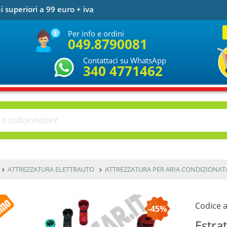
i superiori a 99 euro + iva
Per info e ordini
049.8790081
Contattaci su WhatsApp
340 4771462
ATTREZZATURA ELETTRAUTO
ATTREZZATURA PER ARIA CONDIZIONAT
Codice a
-45%
Estra