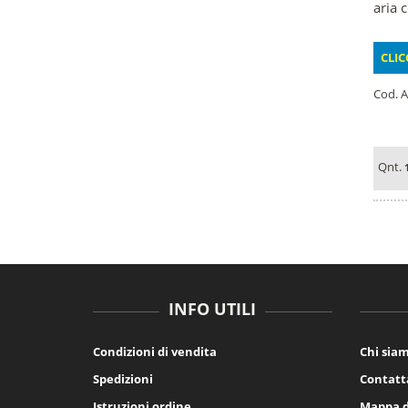
aria 
CLIC
Cod. A
Qnt.
INFO UTILI
Condizioni di vendita
Chi sia
Spedizioni
Contatt
Istruzioni ordine
Mappa d