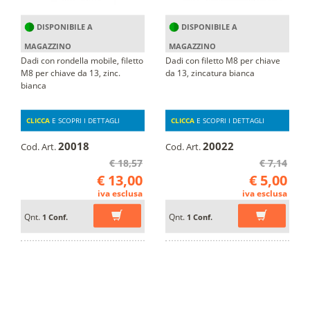
DISPONIBILE A
DISPONIBILE A
MAGAZZINO
MAGAZZINO
Dadi con rondella mobile, filetto
Dadi con filetto M8 per chiave
M8 per chiave da 13, zinc.
da 13, zincatura bianca
bianca
CLICCA
E SCOPRI I DETTAGLI
CLICCA
E SCOPRI I DETTAGLI
20018
20022
Cod. Art.
Cod. Art.
€ 18,57
€ 7,14
€ 13,00
€ 5,00
iva esclusa
iva esclusa
Qnt.
Qnt.
1 Conf.
1 Conf.