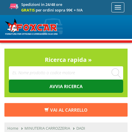
Spedizioni in 24/48 ore
Toggle
GRATIS
per ordini sopra 99€ + IVA
navigati
Ricerca rapida »
AVVIA RICERCA
VAI AL CARRELLO
Home
MINUTERIA CARROZZERIA
DADI