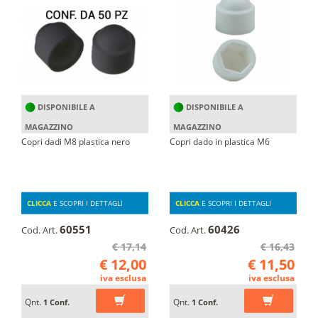
DISPONIBILE A
DISPONIBILE A
MAGAZZINO
MAGAZZINO
Copri dadi M8 plastica nero
Copri dado in plastica M6
CLICCA
E SCOPRI I DETTAGLI
CLICCA
E SCOPRI I DETTAGLI
60551
60426
Cod. Art.
Cod. Art.
€ 17,14
€ 16,43
€ 12,00
€ 11,50
iva esclusa
iva esclusa
Qnt.
Qnt.
1 Conf.
1 Conf.