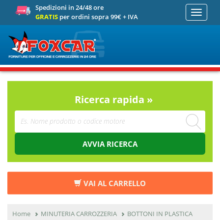
Spedizioni in 24/48 ore
Toggle
GRATIS
per ordini sopra 99€ + IVA
navigati
Ricerca rapida »
AVVIA RICERCA
VAI AL CARRELLO
Home
MINUTERIA CARROZZERIA
BOTTONI IN PLASTICA