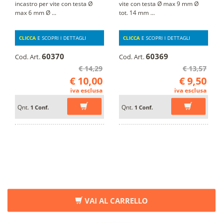
incastro per vite con testa Ø
vite con testa Ø max 9 mm Ø
max 6 mm Ø ...
tot. 14 mm ...
CLICCA
E SCOPRI I DETTAGLI
CLICCA
E SCOPRI I DETTAGLI
60370
60369
Cod. Art.
Cod. Art.
€ 14,29
€ 13,57
€ 10,00
€ 9,50
iva esclusa
iva esclusa
Qnt.
Qnt.
1 Conf.
1 Conf.
VAI AL CARRELLO