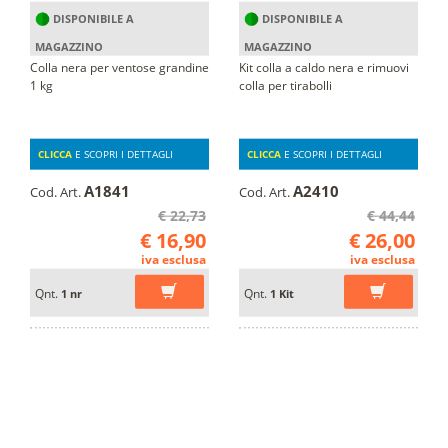
DISPONIBILE A
DISPONIBILE A
MAGAZZINO
MAGAZZINO
Colla nera per ventose grandine
Kit colla a caldo nera e rimuovi
1 kg
colla per tirabolli
CLICCA
E SCOPRI I DETTAGLI
CLICCA
E SCOPRI I DETTAGLI
A1841
A2410
Cod. Art.
Cod. Art.
€ 22,73
€ 44,44
€ 16,90
€ 26,00
iva esclusa
iva esclusa
Qnt.
Qnt.
1 nr
1 Kit