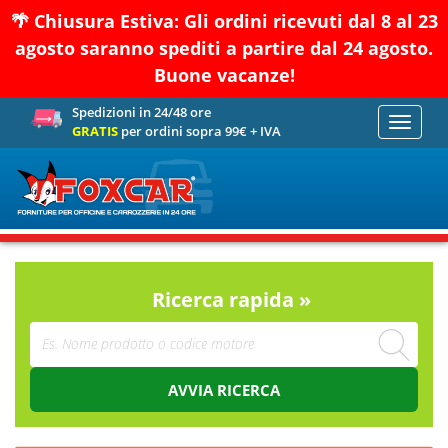
🌴 Chiusura Estiva: Gli ordini ricevuti dal 8 al 23
agosto saranno spediti a partire dal 24 agosto.
Buone vacanze!
Spedizioni in 24/48 ore
Toggle
GRATIS
per ordini sopra 99€ + IVA
navigati
Ricerca rapida »
AVVIA RICERCA