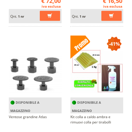
€ 72,00
€ 16,50
iva esclusa
iva esclusa
Qnt.
Qnt.
1 nr
1 nr
-41%
DISPONIBILE A
DISPONIBILE A
MAGAZZINO
MAGAZZINO
Ventose grandine Atlas
Kit colla a caldo ambra e
rimuovi colla per tirabolli