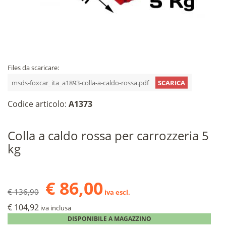
Files da scaricare:
msds-foxcar_ita_a1893-colla-a-caldo-rossa.pdf
SCARICA
Codice articolo:
A1373
Colla a caldo rossa per carrozzeria 5
kg
€ 86,00
€ 136,90
iva escl.
€ 104,92
iva inclusa
DISPONIBILE A MAGAZZINO