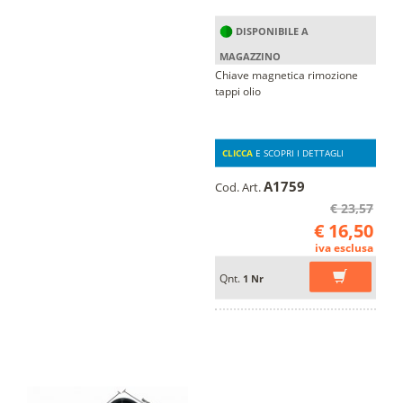
DISPONIBILE A
MAGAZZINO
Chiave magnetica rimozione
tappi olio
CLICCA
E SCOPRI I DETTAGLI
A1759
Cod. Art.
€ 23,57
€ 16,50
iva esclusa
Qnt.
1 Nr