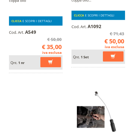
coppa olio
CLICCA
E SCOPRI I DETTAGLI
CLICCA
E SCOPRI I DETTAGLI
A1092
Cod. Art.
A549
Cod. Art.
€ 71,43
€ 50,00
€ 50,00
€ 35,00
iva esclusa
iva esclusa
Qnt.
1 Set
Qnt.
1 nr