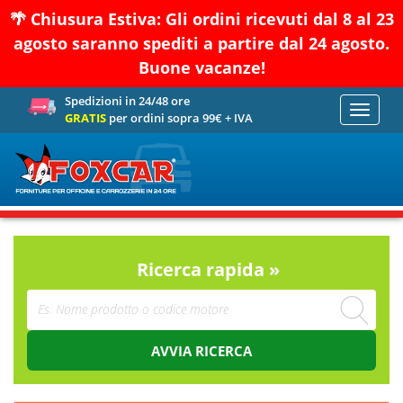
🌴 Chiusura Estiva: Gli ordini ricevuti dal 8 al 23
agosto saranno spediti a partire dal 24 agosto.
Buone vacanze!
Spedizioni in 24/48 ore
Toggle
GRATIS
per ordini sopra 99€ + IVA
navigati
Ricerca rapida »
AVVIA RICERCA