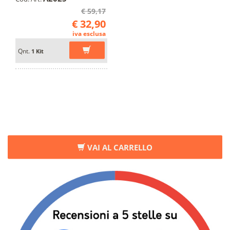
€ 59,17
€ 32,90
iva esclusa
Qnt.
1 Kit
VAI AL CARRELLO