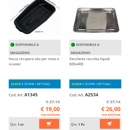
DISPONIBILE A
DISPONIBILE A
MAGAZZINO
MAGAZZINO
Vasca recupera olio per moto e
Vaschetta raccolta liquidi
scooter
600x400
CLICCA
E SCOPRI I DETTAGLI
CLICCA
E SCOPRI I DETTAGLI
A1345
A2534
Cod. Art.
Cod. Art.
€ 27,14
€ 37,14
€ 19,00
€ 26,00
iva esclusa
iva esclusa
Qnt.
Qnt.
1 nr
1 Pz