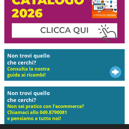
Non trovi quello
che cerchi?
Consulta la nostra
guida ai ricambi!
Non trovi quello
che cerchi?
Non sei pratico con l'ecommerce?
Chiamaci allo 049.8790081
e pensiamo a tutto noi!