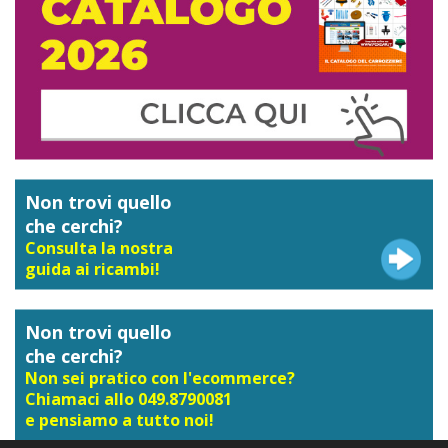
Non trovi quello
che cerchi?
Consulta la nostra
guida ai ricambi!
Non trovi quello
che cerchi?
Non sei pratico con l'ecommerce?
Chiamaci allo 049.8790081
e pensiamo a tutto noi!