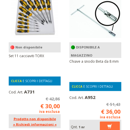
Non disponibile
DISPONIBILE A
MAGAZZINO
Set 11 cacciaviti TORX
Chiave a snodo Beta da 8 mm
CLICCA
E SCOPRI I DETTAGLI
CLICCA
E SCOPRI I DETTAGLI
A731
Cod. Art.
A952
Cod. Art.
€ 42,86
€ 51,43
€ 30,00
€ 36,00
iva esclusa
iva esclusa
Prodotto non disponibile
» Richiedi informazioni «
Qnt.
1 nr