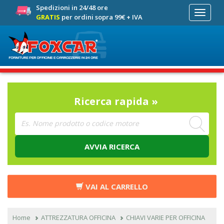
Spedizioni in 24/48 ore
Toggle
GRATIS
per ordini sopra 99€ + IVA
navigati
Ricerca rapida »
AVVIA RICERCA
VAI AL CARRELLO
Home
ATTREZZATURA OFFICINA
CHIAVI VARIE PER OFFICINA