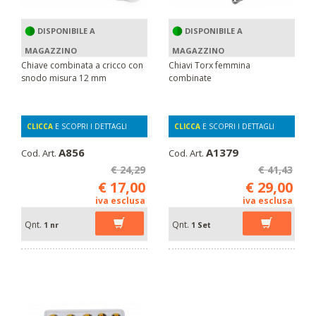
DISPONIBILE A
DISPONIBILE A
MAGAZZINO
MAGAZZINO
Chiave combinata a cricco con
Chiavi Torx femmina
snodo misura 12 mm
combinate
CLICCA
E SCOPRI I DETTAGLI
CLICCA
E SCOPRI I DETTAGLI
A856
A1379
Cod. Art.
Cod. Art.
€ 24,29
€ 41,43
€ 17,00
€ 29,00
iva esclusa
iva esclusa
Qnt.
Qnt.
1 nr
1 Set