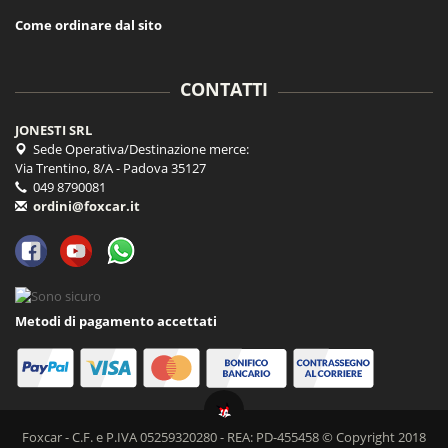
Come ordinare dal sito
CONTATTI
JONESTI SRL
Sede Operativa/Destinazione merce:
Via Trentino, 8/A - Padova 35127
049 8790081
ordini@foxcar.it
Metodi di pagamento accettati
Foxcar - C.F. e P.IVA 05259320280 - REA: PD-455458 © Copyright 2018