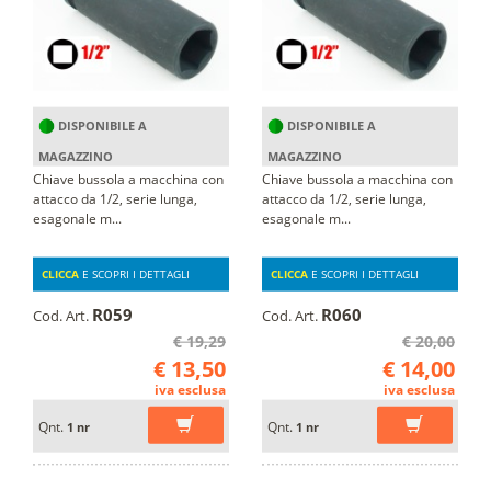
DISPONIBILE A
DISPONIBILE A
MAGAZZINO
MAGAZZINO
Chiave bussola a macchina con
Chiave bussola a macchina con
attacco da 1/2, serie lunga,
attacco da 1/2, serie lunga,
esagonale m...
esagonale m...
CLICCA
E SCOPRI I DETTAGLI
CLICCA
E SCOPRI I DETTAGLI
R059
R060
Cod. Art.
Cod. Art.
€ 19,29
€ 20,00
€ 13,50
€ 14,00
iva esclusa
iva esclusa
Qnt.
Qnt.
1 nr
1 nr