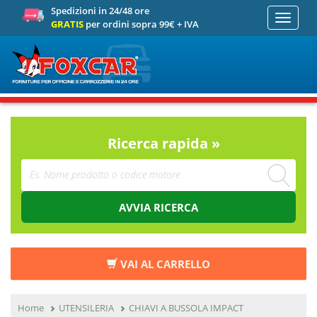
Spedizioni in 24/48 ore
Toggle
GRATIS
per ordini sopra 99€ + IVA
navigati
Ricerca rapida »
AVVIA RICERCA
VAI AL CARRELLO
Home
UTENSILERIA
CHIAVI A BUSSOLA IMPACT