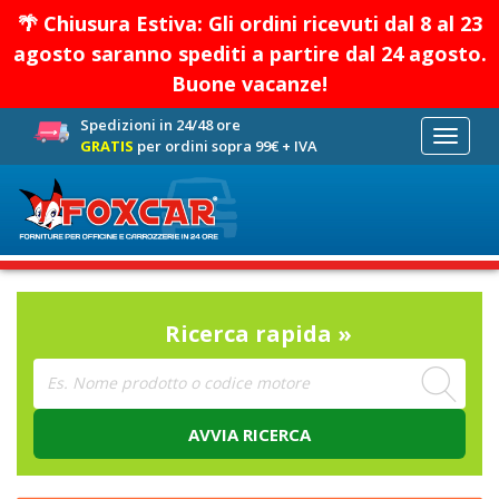
🌴 Chiusura Estiva: Gli ordini ricevuti dal 8 al 23
agosto saranno spediti a partire dal 24 agosto.
Buone vacanze!
Spedizioni in 24/48 ore
Toggle
GRATIS
per ordini sopra 99€ + IVA
navigati
Ricerca rapida »
AVVIA RICERCA