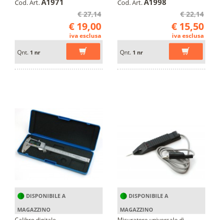
A1971
A1998
Cod. Art.
Cod. Art.
€ 27,14
€ 22,14
€ 19,00
€ 15,50
iva esclusa
iva esclusa
Qnt.
Qnt.
1 nr
1 nr
DISPONIBILE A
DISPONIBILE A
MAGAZZINO
MAGAZZINO
Calibro digitale
Misuratore universale di