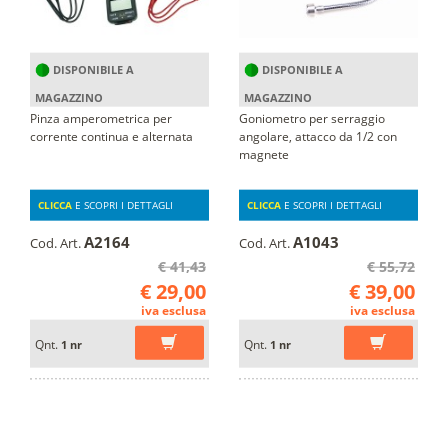
DISPONIBILE A
DISPONIBILE A
MAGAZZINO
MAGAZZINO
Pinza amperometrica per
Goniometro per serraggio
corrente continua e alternata
angolare, attacco da 1/2 con
magnete
CLICCA
E SCOPRI I DETTAGLI
CLICCA
E SCOPRI I DETTAGLI
A2164
A1043
Cod. Art.
Cod. Art.
€ 41,43
€ 55,72
€ 29,00
€ 39,00
iva esclusa
iva esclusa
Qnt.
Qnt.
1 nr
1 nr