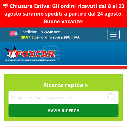
🌴 Chiusura Estiva: Gli ordini ricevuti dal 8 al 23
agosto saranno spediti a partire dal 24 agosto.
Buone vacanze!
Spedizioni in 24/48 ore
Toggle
GRATIS
per ordini sopra 99€ + IVA
navigati
Ricerca rapida »
AVVIA RICERCA