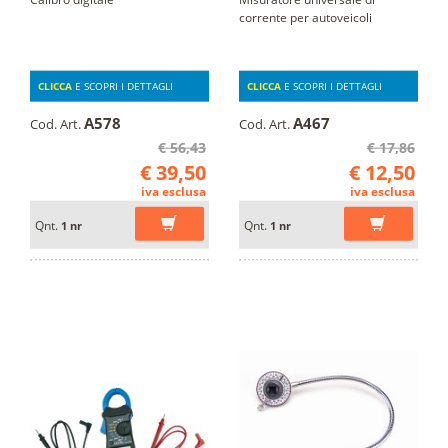
corrente per autoveicoli
CLICCA
E SCOPRI I DETTAGLI
CLICCA
E SCOPRI I DETTAGLI
A578
A467
Cod. Art.
Cod. Art.
€ 56,43
€ 17,86
€ 39,50
€ 12,50
iva esclusa
iva esclusa
Qnt.
Qnt.
1 nr
1 nr