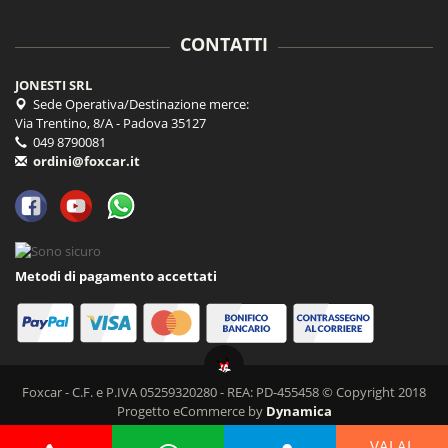
CONTATTI
JONESTI SRL
Sede Operativa/Destinazione merce:
Via Trentino, 8/A - Padova 35127
049 8790081
ordini@foxcar.it
Metodi di pagamento accettati
Foxcar - C.F. e P.IVA 05259320280 - REA: PD-455458 © Copyright 2018
Progetto eCommerce by
Dynamica
VAI AL