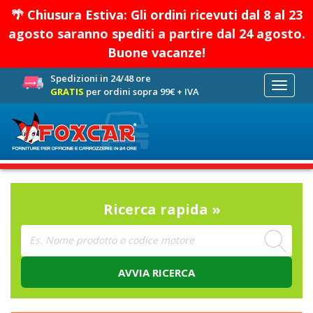
🌴 Chiusura Estiva: Gli ordini ricevuti dal 8 al 23
agosto saranno spediti a partire dal 24 agosto.
Buone vacanze!
Spedizioni in 24/48 ore
Toggle
GRATIS
per ordini sopra 99€ + IVA
navigati
Ricerca rapida »
AVVIA RICERCA