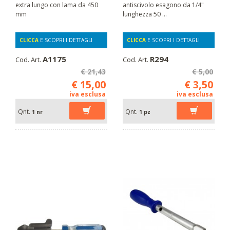
extra lungo con lama da 450
antiscivolo esagono da 1/4"
mm
lunghezza 50 ...
CLICCA
E SCOPRI I DETTAGLI
CLICCA
E SCOPRI I DETTAGLI
A1175
R294
Cod. Art.
Cod. Art.
€ 21,43
€ 5,00
€ 15,00
€ 3,50
iva esclusa
iva esclusa
Qnt.
Qnt.
1 nr
1 pz