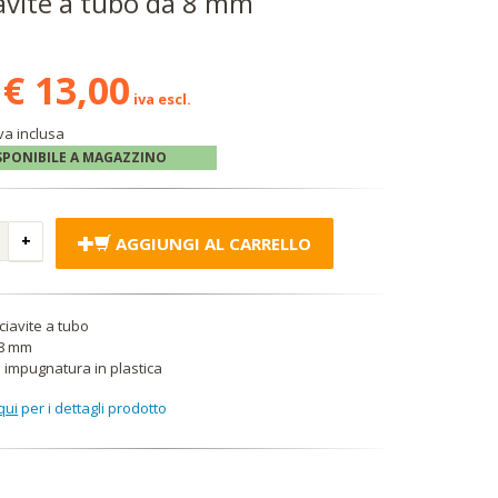
avite a tubo da 8 mm
€ 13,00
iva escl.
va inclusa
SPONIBILE A MAGAZZINO
AGGIUNGI AL CARRELLO
ciavite a tubo
8 mm
 impugnatura in plastica
qui
per i dettagli prodotto