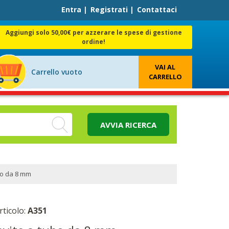
Entra
|
Registrati
|
Contattaci
Aggiungi solo 50,00€ per azzerare le spese di gestione
ordine!
VAI AL
Carrello vuoto
CARRELLO
AVVIA RICERCA
bo da 8 mm
rticolo:
A351