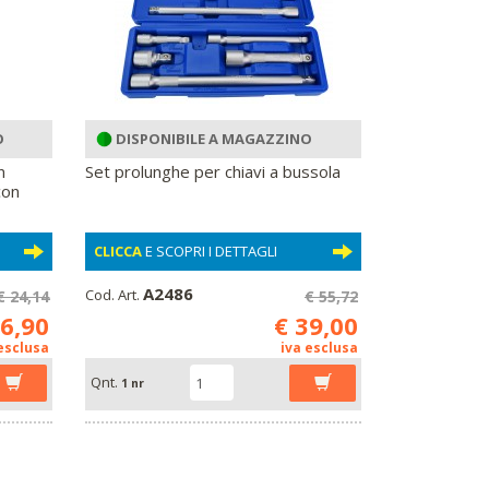
O
DISPONIBILE A MAGAZZINO
n
Set prolunghe per chiavi a bussola
con
CLICCA
E SCOPRI I DETTAGLI
A2486
Cod. Art.
€ 24,14
€ 55,72
16,90
€ 39,00
 esclusa
iva esclusa
Qnt.
1 nr