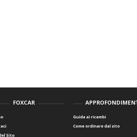
FOXCAR
APPROFONDIMEN
mo
Guida ai ricambi
aci
Come ordinare dal sito
el Sito