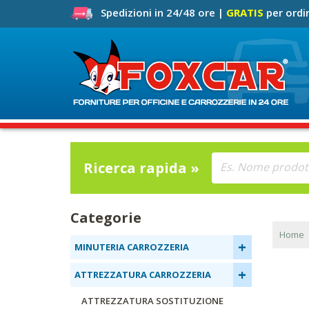
Spedizioni in 24/48 ore |
GRATIS
per ordin
Ricerca rapida »
Categorie
Home
+
MINUTERIA CARROZZERIA
+
ATTREZZATURA CARROZZERIA
ATTREZZATURA SOSTITUZIONE