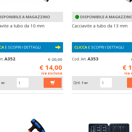
ISPONIBILE A MAGAZZINO
DISPONIBILE A MAGAZZIN
avite a tubo da 10 mm
Cacciavite a tubo da 13 mm
CA
E SCOPRI I DETTAGLI
CLICCA
E SCOPRI I DETTAGLI
A352
A353
rt.
Cod. Art.
€ 20,00
€ 14,00
€ 
iva esclusa
iva
Qnt.
 nr
1 nr