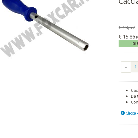
Cacci
€ 18,57
€ 15,86
i
DI
Cac
Da 
Con
Clicca 