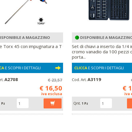
ISPONIBILE A MAGAZZINO
DISPONIBILE A MAGAZZIN
e Torx 45 con impugnatura a T
Set di chiavi a inserto da 1/4 i
cromo vanadio da 100 pezzi 
porta...
CA
E SCOPRI I DETTAGLI
CLICCA
E SCOPRI I DETTAGLI
A2708
A3119
rt.
Cod. Art.
€ 23,57
€ 16,50
€ 
iva esclusa
iva
Qnt.
 Pz
1 Pz