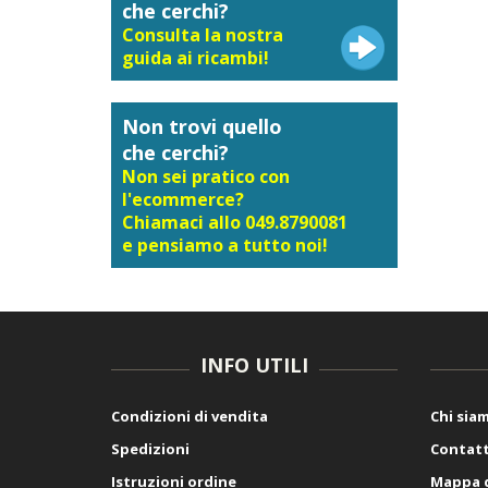
che cerchi?
Consulta la nostra
guida ai ricambi!
Non trovi quello
che cerchi?
Non sei pratico con
l'ecommerce?
Chiamaci allo 049.8790081
e pensiamo a tutto noi!
INFO UTILI
Condizioni di vendita
Chi sia
Spedizioni
Contatt
Istruzioni ordine
Mappa d