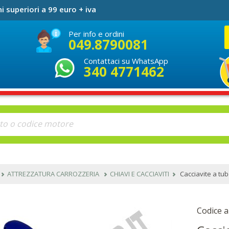
i superiori a 99 euro + iva
Per info e ordini
049.8790081
Contattaci su WhatsApp
340 4771462
ATTREZZATURA CARROZZERIA
CHIAVI E CACCIAVITI
Cacciavite a tu
Codice a