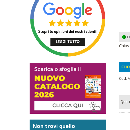
D
Chiav
CLIC
Cod. A
Qnt.
1
Non trovi quello