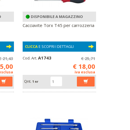
O
DISPONIBILE A MAGAZZINO
Cacciavite Torx T45 per carrozzeria
CLICCA
E SCOPRI I DETTAGLI
A1743
Cod. Art.
€ 21,43
€ 25,71
15,00
€ 18,00
 esclusa
iva esclusa
Qnt.
1 nr