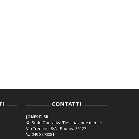
TI
CONTATTI
JONESTI SRL
Sede Operativa/Destinazione merce:
Via Trentino, 8/A - Padova 35127
049 8790081