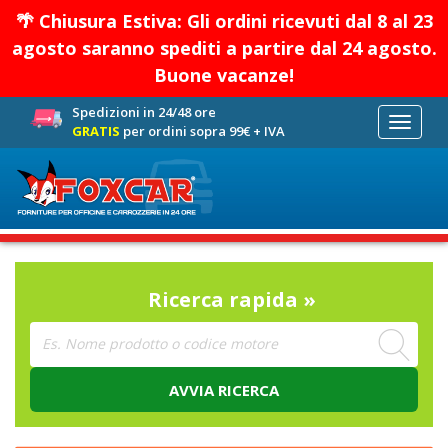
🌴 Chiusura Estiva: Gli ordini ricevuti dal 8 al 23
agosto saranno spediti a partire dal 24 agosto.
Buone vacanze!
Spedizioni in 24/48 ore
Toggle
GRATIS
per ordini sopra 99€ + IVA
navigati
Ricerca rapida »
AVVIA RICERCA