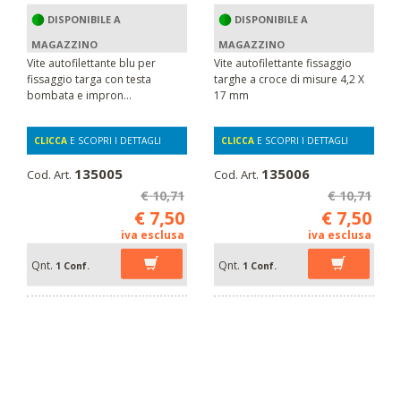
DISPONIBILE A
DISPONIBILE A
MAGAZZINO
MAGAZZINO
Vite autofilettante blu per
Vite autofilettante fissaggio
fissaggio targa con testa
targhe a croce di misure 4,2 X
bombata e impron...
17 mm
CLICCA
E SCOPRI I DETTAGLI
CLICCA
E SCOPRI I DETTAGLI
135005
135006
Cod. Art.
Cod. Art.
€ 10,71
€ 10,71
€ 7,50
€ 7,50
iva esclusa
iva esclusa
Qnt.
Qnt.
1 Conf.
1 Conf.