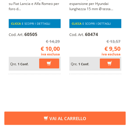
su Fiat Lancia e Alfa Romeo per
espansione per Hyundai
foro d...
lunghezza 15 mm Ø testa...
CLICCA
E SCOPRI I DETTAGLI
CLICCA
E SCOPRI I DETTAGLI
60505
60474
Cod. Art.
Cod. Art.
€ 14,29
€ 13,57
€ 10,00
€ 9,50
iva esclusa
iva esclusa
Qnt.
Qnt.
1 Conf.
1 Conf.
VAI AL CARRELLO