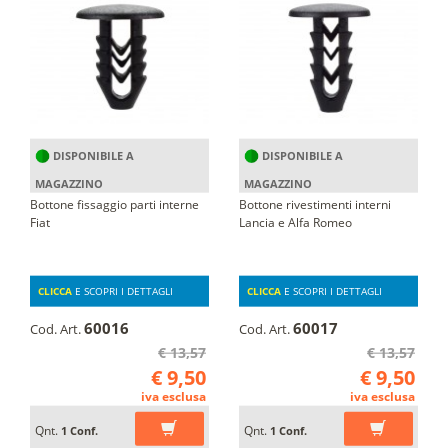
DISPONIBILE A
DISPONIBILE A
MAGAZZINO
MAGAZZINO
Bottone fissaggio parti interne
Bottone rivestimenti interni
Fiat
Lancia e Alfa Romeo
CLICCA
E SCOPRI I DETTAGLI
CLICCA
E SCOPRI I DETTAGLI
60016
60017
Cod. Art.
Cod. Art.
€ 13,57
€ 13,57
€ 9,50
€ 9,50
iva esclusa
iva esclusa
Qnt.
Qnt.
1 Conf.
1 Conf.