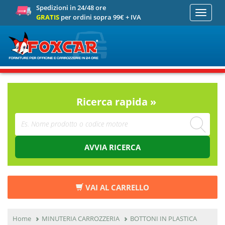
Spedizioni in 24/48 ore
Toggle
GRATIS
per ordini sopra 99€ + IVA
navigati
Ricerca rapida »
AVVIA RICERCA
VAI AL CARRELLO
Home
MINUTERIA CARROZZERIA
BOTTONI IN PLASTICA