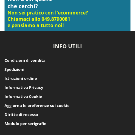
che cerchi?
Non sei pratico con l'ecommerce?
Chiamaci allo 049.8790081
e pensiamo a tutto noi!
INFO UTILI
Condizioni di vendita
Spedizioni
Istruzioni ordine
Informativa Privacy
Informativa Cookie
Aggiorna le preferenze sui cookie
Diritto di recesso
Modulo per serigrafie