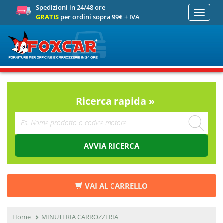
Spedizioni in 24/48 ore
Toggle
GRATIS
per ordini sopra 99€ + IVA
navigati
Ricerca rapida »
AVVIA RICERCA
VAI AL CARRELLO
Home
MINUTERIA CARROZZERIA