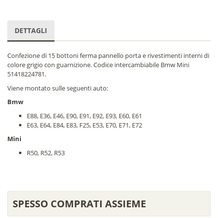
DETTAGLI
Confezione di 15 bottoni ferma pannello porta e rivestimenti interni di
colore grigio con guarnizione. Codice intercambiabile Bmw Mini
51418224781.
Viene montato sulle seguenti auto:
Bmw
E88, E36, E46, E90, E91, E92, E93, E60, E61
E63, E64, E84, E83, F25, E53, E70, E71, E72
Mini
R50, R52, R53
SPESSO COMPRATI ASSIEME