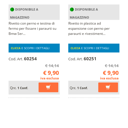
DISPONIBILE A
DISPONIBILE A
MAGAZZINO
MAGAZZINO
Rivetto con perno e testina di
Rivetto in plastica ad
fermo per fissare i paraurti su
espansione con perno per
Bmw Ser...
paraurti e rivestiment...
CLICCA
E SCOPRI I DETTAGLI
CLICCA
E SCOPRI I DETTAGLI
60254
60251
Cod. Art.
Cod. Art.
€ 14,14
€ 14,14
€ 9,90
€ 9,90
iva esclusa
iva esclusa
Qnt.
Qnt.
1 Conf.
1 Conf.