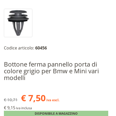
Codice articolo:
60456
Bottone ferma pannello porta di
colore grigio per Bmw e Mini vari
modelli
€ 7,50
€ 10,71
iva escl.
€ 9,15
iva inclusa
DISPONIBILE A MAGAZZINO