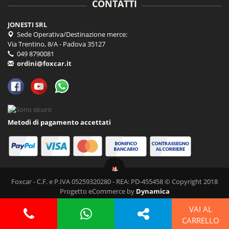
CONTATTI
JONESTI SRL
Sede Operativa/Destinazione merce:
Via Trentino, 8/A - Padova 35127
049 8790081
ordini@foxcar.it
Metodi di pagamento accettati
Foxcar - C.F. e P.IVA 05259320280 - REA: PD-455458 © Copyright 2018
Progetto eCommerce by
Dynamica
VAI AL
CARRELLO