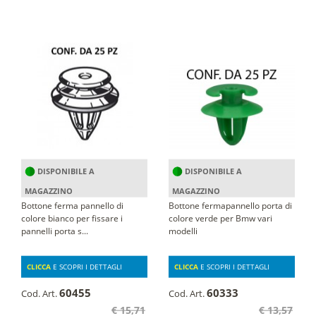
DISPONIBILE A
DISPONIBILE A
MAGAZZINO
MAGAZZINO
Bottone ferma pannello di
Bottone fermapannello porta di
colore bianco per fissare i
colore verde per Bmw vari
pannelli porta s...
modelli
CLICCA
E SCOPRI I DETTAGLI
CLICCA
E SCOPRI I DETTAGLI
60455
60333
Cod. Art.
Cod. Art.
€ 15,71
€ 13,57