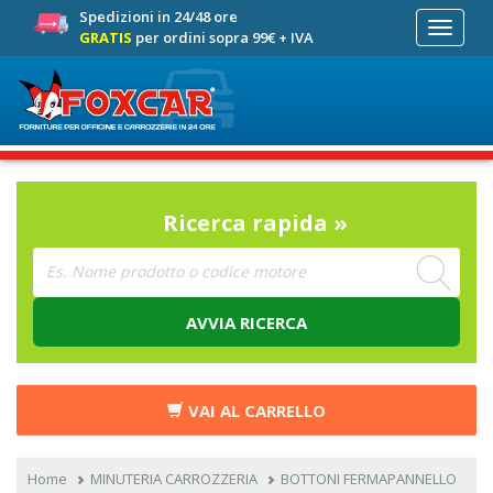
Spedizioni in 24/48 ore
Toggle
GRATIS
per ordini sopra 99€ + IVA
navigati
Ricerca rapida »
AVVIA RICERCA
VAI AL CARRELLO
Home
MINUTERIA CARROZZERIA
BOTTONI FERMAPANNELLO