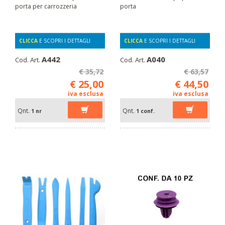
porta per carrozzeria
porta
CLICCA
E SCOPRI I DETTAGLI
CLICCA
E SCOPRI I DETTAGLI
A442
A040
Cod. Art.
Cod. Art.
€ 35,72
€ 63,57
€ 25,00
€ 44,50
iva esclusa
iva esclusa
Qnt.
Qnt.
1 nr
1 conf.