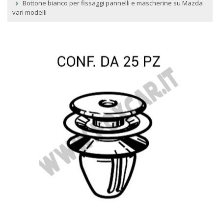
Bottone bianco per fissaggi pannelli e mascherine su Mazda
vari modelli