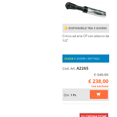
DISPONIBILE TRA 5 GIORNI
Cricco ad aria CP con attacco da
1/2"
CLICCA
E SCOPRI I DETTAGLI
A2265
Cod. Art.
€ 340,00
€ 238,00
iva esclusa
Qnt.
1 Pz