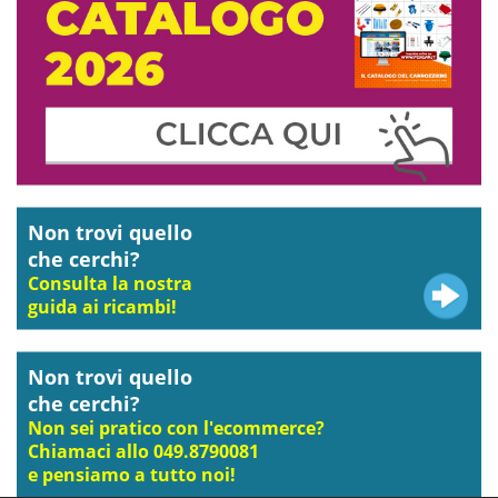
Non trovi quello
che cerchi?
Consulta la nostra
guida ai ricambi!
Non trovi quello
che cerchi?
Non sei pratico con l'ecommerce?
Chiamaci allo 049.8790081
e pensiamo a tutto noi!