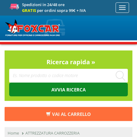
Spedizioni in 24/48 ore
Toggle
GRATIS
per ordini sopra 99€ + IVA
navigati
Ricerca rapida »
AVVIA RICERCA
VAI AL CARRELLO
Home
ATTREZZATURA CARROZZERIA