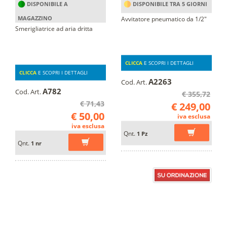
DISPONIBILE A
DISPONIBILE TRA 5 GIORNI
MAGAZZINO
Avvitatore pneumatico da 1/2"
Smerigliatrice ad aria dritta
CLICCA
E SCOPRI I DETTAGLI
CLICCA
E SCOPRI I DETTAGLI
A2263
Cod. Art.
A782
Cod. Art.
€ 355,72
€ 71,43
€ 249,00
€ 50,00
iva esclusa
iva esclusa
Qnt.
1 Pz
Qnt.
1 nr