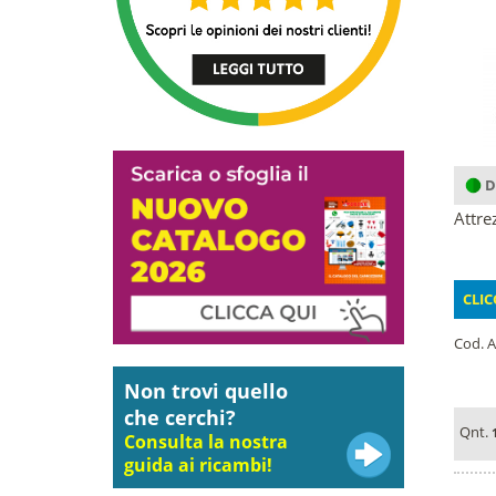
D
Attre
CLIC
Cod. A
Non trovi quello
che cerchi?
Qnt.
Consulta la nostra
guida ai ricambi!