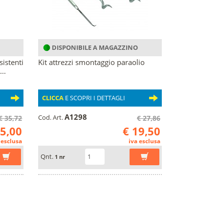
DISPONIBILE A MAGAZZINO
sistenti
Kit attrezzi smontaggio paraolio
..
CLICCA
E SCOPRI I DETTAGLI
A1298
Cod. Art.
€ 35,72
€ 27,86
25,00
€ 19,50
 esclusa
iva esclusa
Qnt.
1 nr