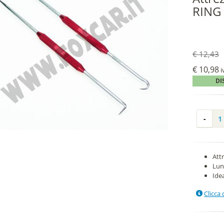
RING 
€ 12,43
€ 10,98
i
DI
Att
Lun
Idea
Clicca 