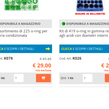
ISPONIBILE A MAGAZZINO
DISPONIBILE A MAGAZZINO
ssortimento di 225 o-ring per
Kit di 419 o-ring in gomma re
aria condizionata
agli acidi con diametri interni .
CA
E SCOPRI I DETTAGLI
CLICCA
E SCOPRI I DETTAGLI
K078
K026
rt.
Cod. Art.
€ 41,43
€ 29,00
€ 
iva esclusa
iva
Qnt.
1 Kit
1 Kit