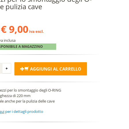
e pulizia cave
€ 9,00
iva escl.
va inclusa
SPONIBILE A MAGAZZINO
AGGIUNGI AL CARRELLO
rezzi per lo smontaggio degli O-RING
ghezza di 220 mm
le anche per la pulizia delle cave
qui
per i dettagli prodotto