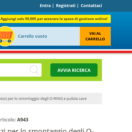
Entra
|
Registrati
|
Contattaci
Aggiungi solo 50,00€ per azzerare le spese di gestione ordine!
VAI AL
Carrello vuoto
CARRELLO
AVVIA RICERCA
rezzi per lo smontaggio degli O-RING e pulizia cave
rticolo:
A943
zzi per lo smontaggio degli O-