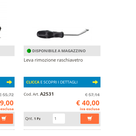
DISPONIBILE A MAGAZZINO
Leva rimozione raschiavetro
CLICCA
E SCOPRI I DETTAGLI
A2531
Cod. Art.
€ 55,72
€ 57,14
39,00
€ 40,00
 esclusa
iva esclusa
Qnt.
1 Pz