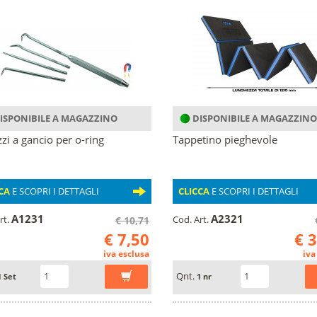
ISPONIBILE A MAGAZZINO
DISPONIBILE A MAGAZZINO
zzi a gancio per o-ring
Tappetino pieghevole
CA
E SCOPRI I DETTAGLI
CLICCA
E SCOPRI I DETTAGLI
A1231
A2321
rt.
Cod. Art.
€ 10,71
€ 7,50
€ 
iva esclusa
iva
Qnt.
1 Set
1 nr