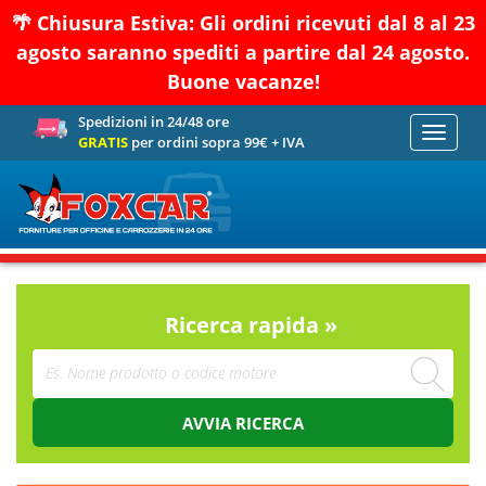
🌴 Chiusura Estiva: Gli ordini ricevuti dal 8 al 23
agosto saranno spediti a partire dal 24 agosto.
Buone vacanze!
Spedizioni in 24/48 ore
Toggle
GRATIS
per ordini sopra 99€ + IVA
navigati
Ricerca rapida »
AVVIA RICERCA