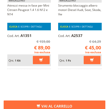
MAGAZZINO
MAGAZZINO
Attrezzi messa in fase per Mini
Strumento bloccaggio albero
Citroen Peugeot 1.4 1.6 N12 e
motori Diesel Audi, Seat, Skoda,
N14
Vw
CLICCA
E SCOPRI I DETTAGLI
CLICCA
E SCOPRI I DETTAGLI
A1351
A2537
Cod. Art.
Cod. Art.
€ 159,00
€ 64,29
€ 89,00
€ 45,00
iva esclusa
iva esclusa
Qnt.
Qnt.
1 Kit
1 Pz
VAI AL CARRELLO