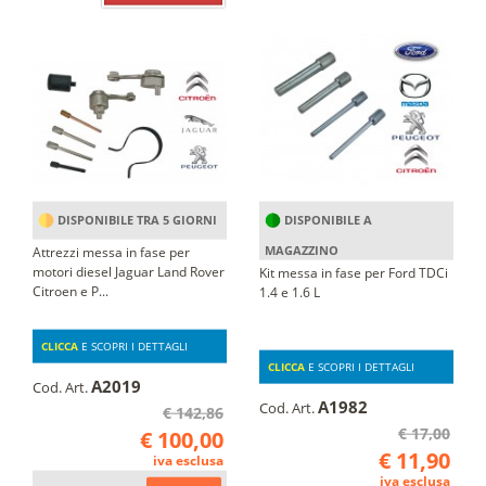
DISPONIBILE TRA 5 GIORNI
DISPONIBILE A
MAGAZZINO
Attrezzi messa in fase per
motori diesel Jaguar Land Rover
Kit messa in fase per Ford TDCi
Citroen e P...
1.4 e 1.6 L
CLICCA
E SCOPRI I DETTAGLI
CLICCA
E SCOPRI I DETTAGLI
A2019
Cod. Art.
A1982
Cod. Art.
€ 142,86
€ 17,00
€ 100,00
€ 11,90
iva esclusa
iva esclusa