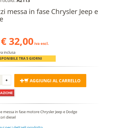
rticolo:
A2113
zzi messa in fase Chrysler Jeep e
e
€ 32,00
iva escl.
va inclusa
SPONIBILE TRA 5 GIORNI
AGGIUNGI AL CARRELLO
e messa in fase motore Chrysler Jeep e Dodge
ori diesel
qui
per i dettagli prodotto