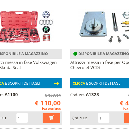
ISPONIBILE A MAGAZZINO
DISPONIBILE A MAGAZZINO
zzi messa in fase Volkswagen
Attrezzi messa in fase per Op
Skoda Seat
Chevrolet VCDi
CA
E SCOPRI I DETTAGLI
CLICCA
E SCOPRI I DETTAGLI
A1100
A1323
rt.
Cod. Art.
€ 157,14
€ 110,00
€ 
iva esclusa
iva
Qnt.
1 KIT
1 Kit