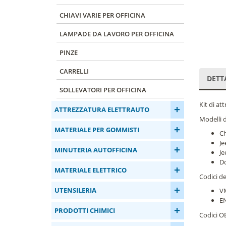
CHIAVI VARIE PER OFFICINA
LAMPADE DA LAVORO PER OFFICINA
PINZE
CARRELLI
DETT
SOLLEVATORI PER OFFICINA
Kit di at
+
ATTREZZATURA ELETTRAUTO
Modelli d
+
MATERIALE PER GOMMISTI
Ch
Je
+
MINUTERIA AUTOFFICINA
Je
Do
+
MATERIALE ELETTRICO
Codici d
+
UTENSILERIA
VM
E
+
PRODOTTI CHIMICI
Codici O