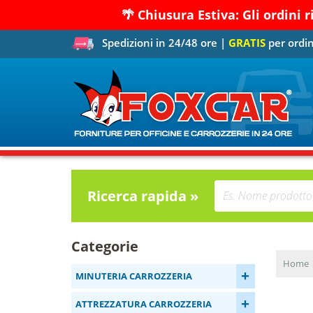
🌴 Chiusura Estiva: Gli ordini 
Spedizioni in 24/48 ore |
GRATIS
per ordin
Ricerca rapida »
Categorie
Home
+
MINUTERIA CARROZZERIA
+
ATTREZZATURA CARROZZERIA