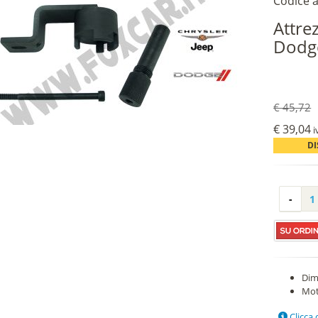
Codice a
Attre
Dodg
€ 45,72
€ 39,04
i
DI
Dim
Mot
Clicca 