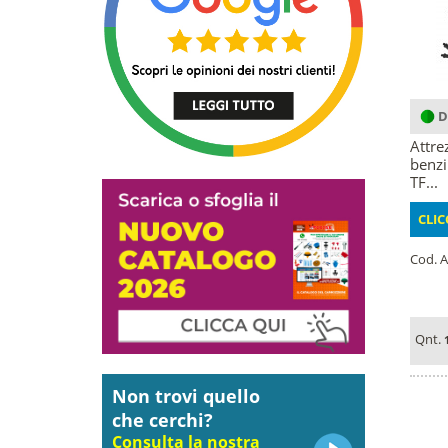
D
Attre
benzi
TF...
CLIC
Cod. A
Qnt.
Non trovi quello
che cerchi?
Consulta la nostra