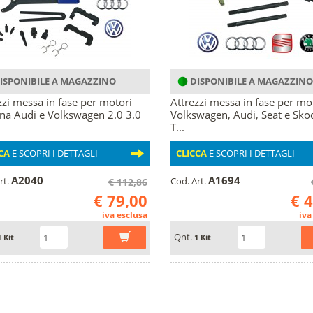
ISPONIBILE A MAGAZZINO
DISPONIBILE A MAGAZZINO
zzi messa in fase per motori
Attrezzi messa in fase per mo
na Audi e Volkswagen 2.0 3.0
Volkswagen, Audi, Seat e Sko
T...
CA
E SCOPRI I DETTAGLI
CLICCA
E SCOPRI I DETTAGLI
A2040
A1694
rt.
Cod. Art.
€ 112,86
€ 79,00
€ 
iva esclusa
iva
Qnt.
1 Kit
1 Kit