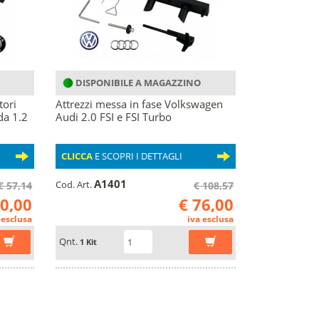
DISPONIBILE A MAGAZZINO
tori
Attrezzi messa in fase Volkswagen
da 1.2
Audi 2.0 FSI e FSI Turbo
CLICCA
E SCOPRI I DETTAGLI
A1401
Cod. Art.
€ 57,14
€ 108,57
40,00
€ 76,00
 esclusa
iva esclusa
Qnt.
1 Kit