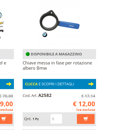
DISPONIBILE A MAGAZZINO
el e
Chiave messa in fase per rotazione
albero Bmw
CLICCA
E SCOPRI I DETTAGLI
A2582
Cod. Art.
€ 70,00
€ 17,14
49,00
€ 12,00
 esclusa
iva esclusa
Qnt.
1 Pz