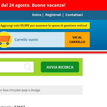
re dal 24 agosto. Buone vacanze!
Entra
|
Registrati
|
Contattaci
Aggiungi solo 50,00€ per azzerare le spese di gestione ordine!
VAI AL
Carrello vuoto
CARRELLO
AVVIA RICERCA
in fase Chrysler Jeep e Dodge