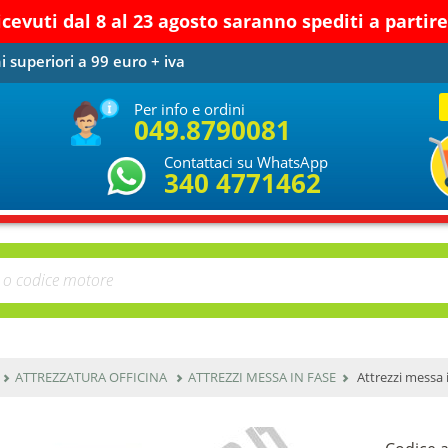
ricevuti dal 8 al 23 agosto saranno spediti a parti
i superiori a 99 euro + iva
Per info e ordini
049.8790081
Contattaci su WhatsApp
340 4771462
ATTREZZATURA OFFICINA
ATTREZZI MESSA IN FASE
Attrezzi messa 