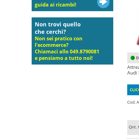
guida ai ricambi!
Non trovi quello
che cerchi?
Non sei pratico con
l'ecommerce?
Chiamaci allo 049.8790081
e pensiamo a tutto noi!
D
Attre
Audi 
CLIC
Cod. A
Qnt.