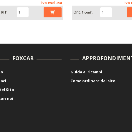
iva esclusa
iva
Qnt.
1 KIT
1 conf.
FOXCAR
APPROFONDIMEN
mo
Guida ai ricambi
aci
Come ordinare dal sito
el Sito
con noi