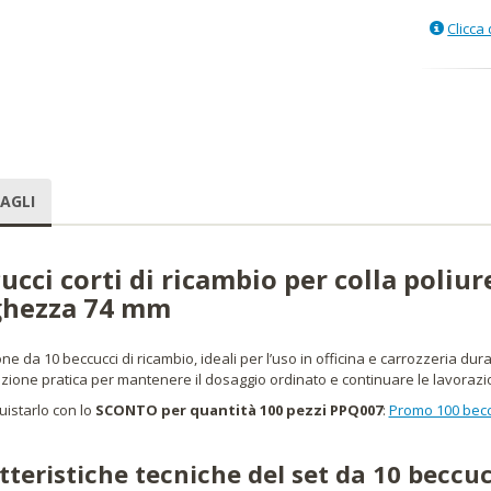
Clicca 
AGLI
ucci corti di ricambio per colla poli
ghezza 74 mm
e da 10 beccucci di ricambio, ideali per l’uso in officina e carrozzeria du
ione pratica per mantenere il dosaggio ordinato e continuare le lavorazioni
uistarlo con lo
SCONTO per quantità 100 pezzi PPQ007
:
Promo 100 becc
tteristiche tecniche del set da 10 beccucc