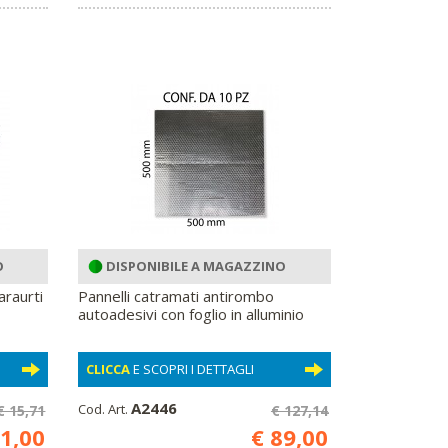
O
DISPONIBILE A MAGAZZINO
araurti
Pannelli catramati antirombo
autoadesivi con foglio in alluminio
CLICCA
E SCOPRI I DETTAGLI
A2446
Cod. Art.
€ 15,71
€ 127,14
11,00
€ 89,00