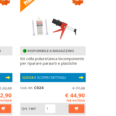
O
DISPONIBILE A MAGAZZINO
Kit colla poliuretanica bicomponente
per riparare paraurti e plastiche
CLICCA
E SCOPRI I DETTAGLI
C024
Cod. Art.
€ 22,00
€ 77,00
12,90
€ 44,90
 esclusa
iva esclusa
Qnt.
1 KIT