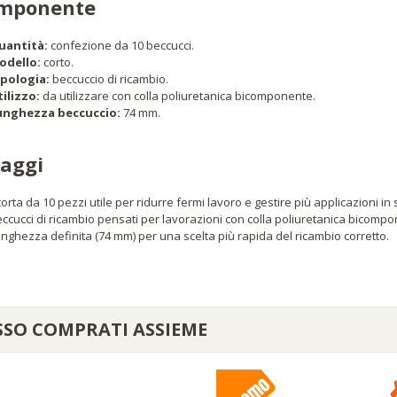
omponente
uantità:
confezione da 10 beccucci.
odello:
corto.
ipologia:
beccuccio di ricambio.
ilizzo:
da utilizzare con colla poliuretanica bicomponente.
unghezza beccuccio:
74 mm.
aggi
orta da 10 pezzi utile per ridurre fermi lavoro e gestire più applicazioni i
ccucci di ricambio pensati per lavorazioni con colla poliuretanica bicomp
nghezza definita (74 mm) per una scelta più rapida del ricambio corretto.
SSO COMPRATI ASSIEME