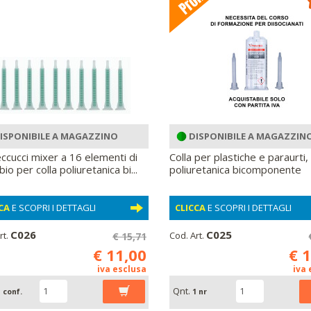
ISPONIBILE A MAGAZZINO
DISPONIBILE A MAGAZZIN
ccucci mixer a 16 elementi di
Colla per plastiche e paraurti,
io per colla poliuretanica bi...
poliuretanica bicomponente
CA
E SCOPRI I DETTAGLI
CLICCA
E SCOPRI I DETTAGLI
C026
C025
rt.
Cod. Art.
€ 15,71
€ 11,00
€ 
iva esclusa
iva
Qnt.
 conf.
1 nr