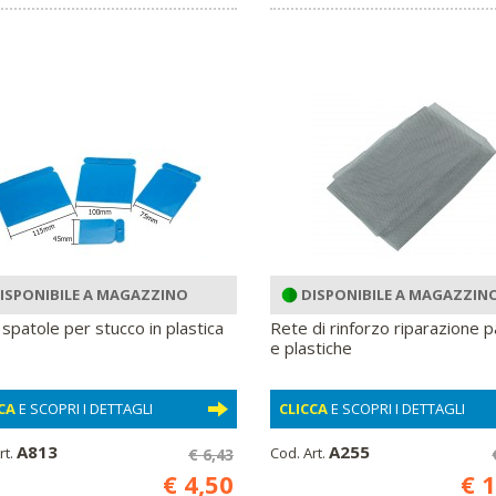
ISPONIBILE A MAGAZZINO
DISPONIBILE A MAGAZZIN
 spatole per stucco in plastica
Rete di rinforzo riparazione p
e plastiche
CA
E SCOPRI I DETTAGLI
CLICCA
E SCOPRI I DETTAGLI
A813
A255
rt.
Cod. Art.
€ 6,43
€ 4,50
€ 