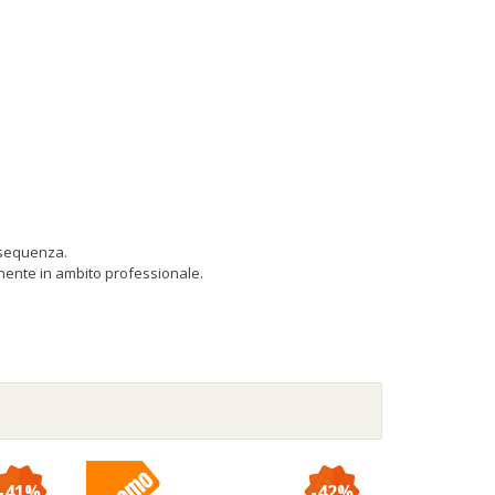
n sequenza.
onente in ambito professionale.
-41%
-42%