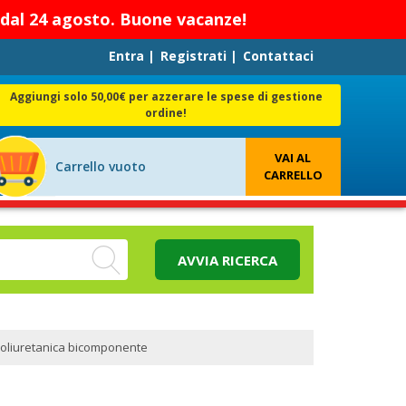
re dal 24 agosto. Buone vacanze!
Entra
|
Registrati
|
Contattaci
Aggiungi solo 50,00€ per azzerare le spese di gestione
ordine!
VAI AL
Carrello vuoto
CARRELLO
AVVIA RICERCA
 poliuretanica bicomponente