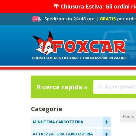
🌴 Chiusura Estiva: Gli ordini 
Spedizioni in 24/48 ore |
GRATIS
per ordin
Ricerca rapida »
Categorie
Home
+
MINUTERIA CARROZZERIA
+
ATTREZZATURA CARROZZERIA