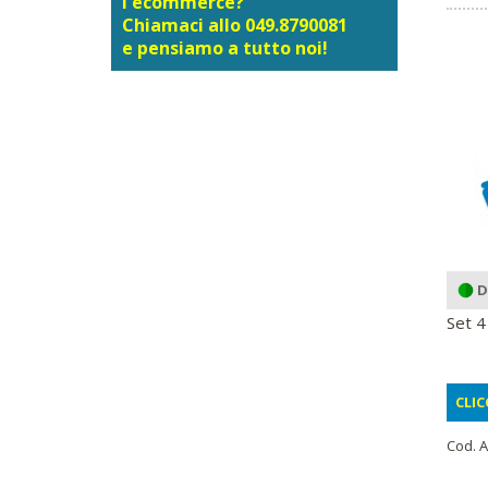
l'ecommerce?
Chiamaci allo 049.8790081
e pensiamo a tutto noi!
D
Set 4
CLIC
Cod. A