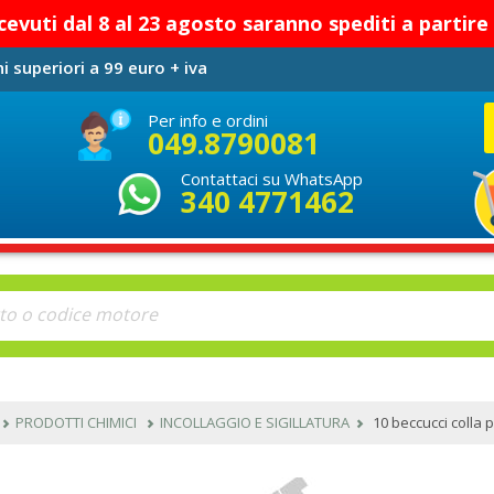
ricevuti dal 8 al 23 agosto saranno spediti a parti
i superiori a 99 euro + iva
Per info e ordini
049.8790081
Contattaci su WhatsApp
340 4771462
PRODOTTI CHIMICI
INCOLLAGGIO E SIGILLATURA
10 beccucci colla