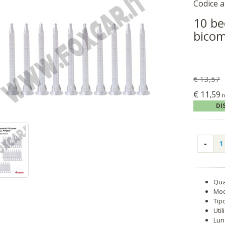
Codice a
10 be
bico
€ 13,57
€ 11,59
i
DI
Qua
Mod
Tip
Uti
Lun