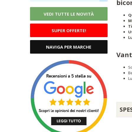
bic
VEDI TUTTE LE NOVITÀ
Q
M
T
SUPER OFFERTE!
Ut
L
NAVIGA PER MARCHE
Vant
Sc
Be
Lu
SPE