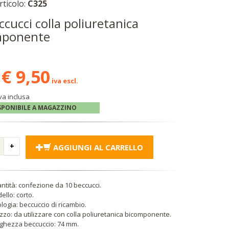
rticolo:
C325
ccucci colla poliuretanica
mponente
€ 9,50
iva escl.
va inclusa
SPONIBILE A MAGAZZINO
AGGIUNGI AL CARRELLO
ntità: confezione da 10 beccucci.
ello: corto.
ologia: beccuccio di ricambio.
lizzo: da utilizzare con colla poliuretanica bicomponente.
ghezza beccuccio: 74 mm.